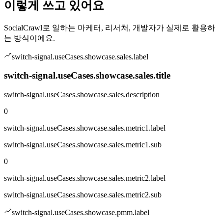
이렇게 쓰고 있어요
SocialCrawl로 일하는 마케터, 리서처, 개발자가 실제로 활용하
는 방식이에요.
switch-signal.useCases.showcase.sales.label
switch-signal.useCases.showcase.sales.title
switch-signal.useCases.showcase.sales.description
0
switch-signal.useCases.showcase.sales.metric1.label
switch-signal.useCases.showcase.sales.metric1.sub
0
switch-signal.useCases.showcase.sales.metric2.label
switch-signal.useCases.showcase.sales.metric2.sub
switch-signal.useCases.showcase.pmm.label