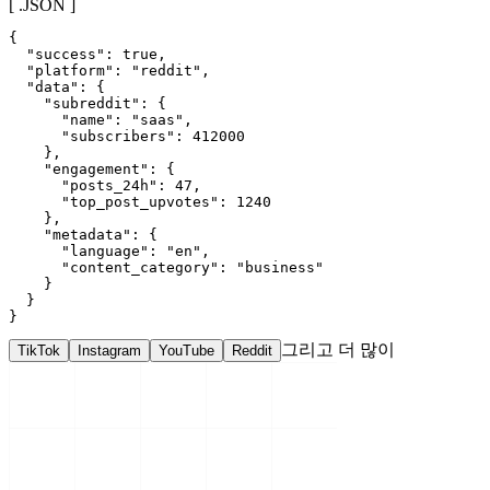
[ .JSON ]
{

  "success": true,

  "platform": "reddit",

  "data": {

    "subreddit": {

      "name": "saas",

      "subscribers": 412000

    },

    "engagement": {

      "posts_24h": 47,

      "top_post_upvotes": 1240

    },

    "metadata": {

      "language": "en",

      "content_category": "business"

    }

  }

}
그리고 더 많이
TikTok
Instagram
YouTube
Reddit