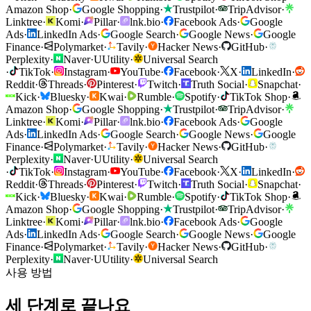
Amazon Shop
·
Google Shopping
·
Trustpilot
·
TripAdvisor
·
Linktree
·
Komi
·
Pillar
·
lnk.bio
·
Facebook Ads
·
Google
Ads
·
LinkedIn Ads
·
Google Search
·
Google News
·
Google
Finance
·
Polymarket
·
Tavily
·
Hacker News
·
GitHub
·
Perplexity
·
Naver
·
U
Utility
·
Universal Search
·
TikTok
·
Instagram
·
YouTube
·
Facebook
·
X
·
LinkedIn
·
Reddit
·
Threads
·
Pinterest
·
Twitch
·
Truth Social
·
Snapchat
·
Kick
·
Bluesky
·
Kwai
·
Rumble
·
Spotify
·
TikTok Shop
·
Amazon Shop
·
Google Shopping
·
Trustpilot
·
TripAdvisor
·
Linktree
·
Komi
·
Pillar
·
lnk.bio
·
Facebook Ads
·
Google
Ads
·
LinkedIn Ads
·
Google Search
·
Google News
·
Google
Finance
·
Polymarket
·
Tavily
·
Hacker News
·
GitHub
·
Perplexity
·
Naver
·
U
Utility
·
Universal Search
·
TikTok
·
Instagram
·
YouTube
·
Facebook
·
X
·
LinkedIn
·
Reddit
·
Threads
·
Pinterest
·
Twitch
·
Truth Social
·
Snapchat
·
Kick
·
Bluesky
·
Kwai
·
Rumble
·
Spotify
·
TikTok Shop
·
Amazon Shop
·
Google Shopping
·
Trustpilot
·
TripAdvisor
·
Linktree
·
Komi
·
Pillar
·
lnk.bio
·
Facebook Ads
·
Google
Ads
·
LinkedIn Ads
·
Google Search
·
Google News
·
Google
Finance
·
Polymarket
·
Tavily
·
Hacker News
·
GitHub
·
Perplexity
·
Naver
·
U
Utility
·
Universal Search
사용 방법
세 단계로 끝나요