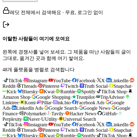
레딧 전체에서 검색해요 · 무료, 로그인 없이
이탈한 사람들이 여기에 모여요
왼쪽에 경쟁사를 넣어 보세요. 그 제품을 떠난 사람들의 글이
그대로, 옮겨간 곳과 함께 여기 쌓여요.
48개 플랫폼을 병렬로 검색합니다
·
TikTok
·
Instagram
·
YouTube
·
Facebook
·
X
·
LinkedIn
·
Reddit
·
Threads
·
Pinterest
·
Twitch
·
Truth Social
·
Snapchat
·
Kick
·
Bluesky
·
Kwai
·
Rumble
·
Spotify
·
TikTok Shop
·
Amazon Shop
·
Google Shopping
·
Trustpilot
·
TripAdvisor
·
Linktree
·
Komi
·
Pillar
·
lnk.bio
·
Facebook Ads
·
Google
Ads
·
LinkedIn Ads
·
Google Search
·
Google News
·
Google
Finance
·
Polymarket
·
Tavily
·
Hacker News
·
GitHub
·
Perplexity
·
Naver
·
U
Utility
·
Universal Search
·
TikTok
·
Instagram
·
YouTube
·
Facebook
·
X
·
LinkedIn
·
Reddit
·
Threads
·
Pinterest
·
Twitch
·
Truth Social
·
Snapchat
·
Kick
·
Bluesky
·
Kwai
·
Rumble
·
Spotify
·
TikTok Shop
·