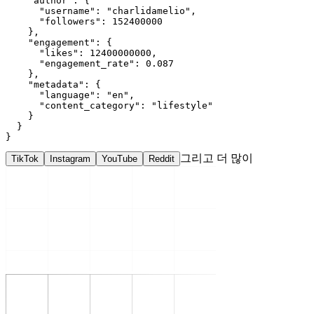
    "author": {

      "username": "charlidamelio",

      "followers": 152400000

    },

    "engagement": {

      "likes": 12400000000,

      "engagement_rate": 0.087

    },

    "metadata": {

      "language": "en",

      "content_category": "lifestyle"

    }

  }

}
그리고 더 많이
TikTok
Instagram
YouTube
Reddit