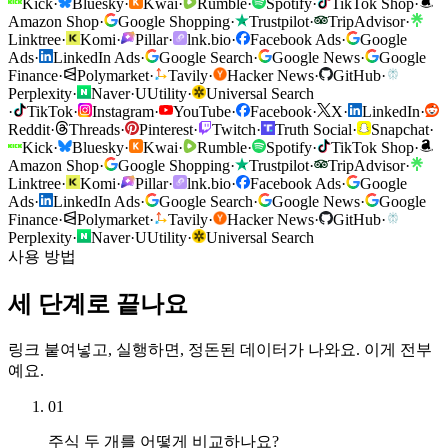
Kick
·
Bluesky
·
Kwai
·
Rumble
·
Spotify
·
TikTok Shop
·
Amazon Shop
·
Google Shopping
·
Trustpilot
·
TripAdvisor
·
Linktree
·
Komi
·
Pillar
·
lnk.bio
·
Facebook Ads
·
Google
Ads
·
LinkedIn Ads
·
Google Search
·
Google News
·
Google
Finance
·
Polymarket
·
Tavily
·
Hacker News
·
GitHub
·
Perplexity
·
Naver
·
U
Utility
·
Universal Search
·
TikTok
·
Instagram
·
YouTube
·
Facebook
·
X
·
LinkedIn
·
Reddit
·
Threads
·
Pinterest
·
Twitch
·
Truth Social
·
Snapchat
·
Kick
·
Bluesky
·
Kwai
·
Rumble
·
Spotify
·
TikTok Shop
·
Amazon Shop
·
Google Shopping
·
Trustpilot
·
TripAdvisor
·
Linktree
·
Komi
·
Pillar
·
lnk.bio
·
Facebook Ads
·
Google
Ads
·
LinkedIn Ads
·
Google Search
·
Google News
·
Google
Finance
·
Polymarket
·
Tavily
·
Hacker News
·
GitHub
·
Perplexity
·
Naver
·
U
Utility
·
Universal Search
사용 방법
세 단계로 끝나요
링크 붙여넣고, 실행하면, 정돈된 데이터가 나와요. 이게 전부
예요.
01
주식 두 개를 어떻게 비교하나요?