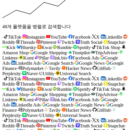
48개 플랫폼을 병렬로 검색합니다
·
TikTok
·
Instagram
·
YouTube
·
Facebook
·
X
·
LinkedIn
·
Reddit
·
Threads
·
Pinterest
·
Twitch
·
Truth Social
·
Snapchat
·
Kick
·
Bluesky
·
Kwai
·
Rumble
·
Spotify
·
TikTok Shop
·
Amazon Shop
·
Google Shopping
·
Trustpilot
·
TripAdvisor
·
Linktree
·
Komi
·
Pillar
·
lnk.bio
·
Facebook Ads
·
Google
Ads
·
LinkedIn Ads
·
Google Search
·
Google News
·
Google
Finance
·
Polymarket
·
Tavily
·
Hacker News
·
GitHub
·
Perplexity
·
Naver
·
U
Utility
·
Universal Search
·
TikTok
·
Instagram
·
YouTube
·
Facebook
·
X
·
LinkedIn
·
Reddit
·
Threads
·
Pinterest
·
Twitch
·
Truth Social
·
Snapchat
·
Kick
·
Bluesky
·
Kwai
·
Rumble
·
Spotify
·
TikTok Shop
·
Amazon Shop
·
Google Shopping
·
Trustpilot
·
TripAdvisor
·
Linktree
·
Komi
·
Pillar
·
lnk.bio
·
Facebook Ads
·
Google
Ads
·
LinkedIn Ads
·
Google Search
·
Google News
·
Google
Finance
·
Polymarket
·
Tavily
·
Hacker News
·
GitHub
·
Perplexity
·
Naver
·
U
Utility
·
Universal Search
·
TikTok
·
Instagram
·
YouTube
·
Facebook
·
X
·
LinkedIn
·
Reddit
·
Threads
·
Pinterest
·
Twitch
·
Truth Social
·
Snapchat
·