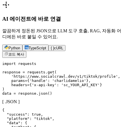
AI 에이전트에 바로 연결
깔끔하게 정돈된 JSON으로 LLM 도구 호출, RAG, 자동화 어
디에든 바로 붙일 수 있어요.
Python
TypeScript
{ }
cURL
코드 복사
import requests

response = requests.get(

    'https://www.socialcrawl.dev/v1/tiktok/profile',

    params={'handle': 'charlidamelio'},

    headers={'x-api-key': 'sc_YOUR_API_KEY'}

)

data = response.json()
[ .JSON ]
{

  "success": true,

  "platform": "tiktok",

  "data": {
