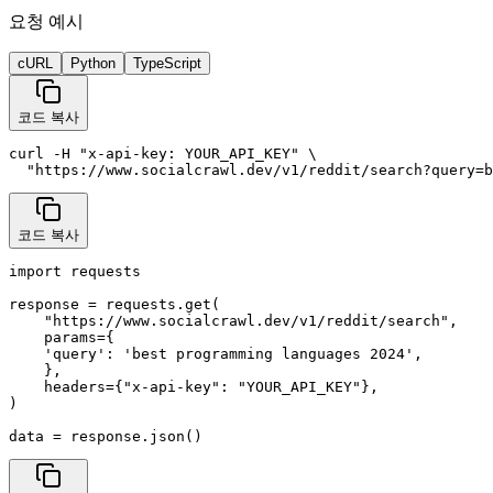
요청 예시
cURL
Python
TypeScript
코드 복사
curl -H "x-api-key: YOUR_API_KEY" \

  "https://www.socialcrawl.dev/v1/reddit/search?query=b
코드 복사
import requests

response = requests.get(

    "https://www.socialcrawl.dev/v1/reddit/search",

    params={

    'query': 'best programming languages 2024',

    },

    headers={"x-api-key": "YOUR_API_KEY"},

)

data = response.json()