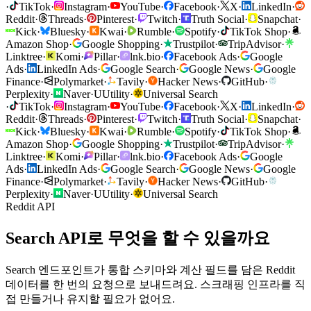
·
TikTok
·
Instagram
·
YouTube
·
Facebook
·
X
·
LinkedIn
·
Reddit
·
Threads
·
Pinterest
·
Twitch
·
Truth Social
·
Snapchat
·
Kick
·
Bluesky
·
Kwai
·
Rumble
·
Spotify
·
TikTok Shop
·
Amazon Shop
·
Google Shopping
·
Trustpilot
·
TripAdvisor
·
Linktree
·
Komi
·
Pillar
·
lnk.bio
·
Facebook Ads
·
Google
Ads
·
LinkedIn Ads
·
Google Search
·
Google News
·
Google
Finance
·
Polymarket
·
Tavily
·
Hacker News
·
GitHub
·
Perplexity
·
Naver
·
U
Utility
·
Universal Search
·
TikTok
·
Instagram
·
YouTube
·
Facebook
·
X
·
LinkedIn
·
Reddit
·
Threads
·
Pinterest
·
Twitch
·
Truth Social
·
Snapchat
·
Kick
·
Bluesky
·
Kwai
·
Rumble
·
Spotify
·
TikTok Shop
·
Amazon Shop
·
Google Shopping
·
Trustpilot
·
TripAdvisor
·
Linktree
·
Komi
·
Pillar
·
lnk.bio
·
Facebook Ads
·
Google
Ads
·
LinkedIn Ads
·
Google Search
·
Google News
·
Google
Finance
·
Polymarket
·
Tavily
·
Hacker News
·
GitHub
·
Perplexity
·
Naver
·
U
Utility
·
Universal Search
Reddit API
Search API로 무엇을 할 수 있을까요
Search 엔드포인트가 통합 스키마와 계산 필드를 담은 Reddit
데이터를 한 번의 요청으로 보내드려요. 스크래핑 인프라를 직
접 만들거나 유지할 필요가 없어요.