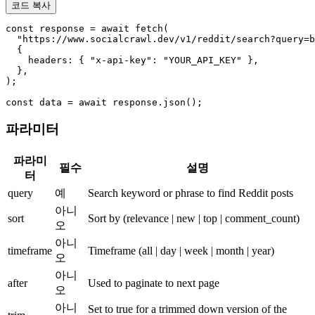
코드 복사
const response = await fetch(

  "https://www.socialcrawl.dev/v1/reddit/search?query=b
  {

    headers: { "x-api-key": "YOUR_API_KEY" },

  },

);

const data = await response.json();
파라미터
파라미
필수
설명
터
query
예
Search keyword or phrase to find Reddit posts
아니
sort
Sort by
(relevance | new | top | comment_count)
오
아니
timeframe
Timeframe
(all | day | week | month | year)
오
아니
after
Used to paginate to next page
오
아니
Set to true for a trimmed down version of the