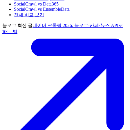
SocialCrawl vs Data365
SocialCrawl vs EnsembleData
전체 비교 보기
블로그 최신 글
네이버 크롤링 2026: 블로그·카페·뉴스 API로
하는 법