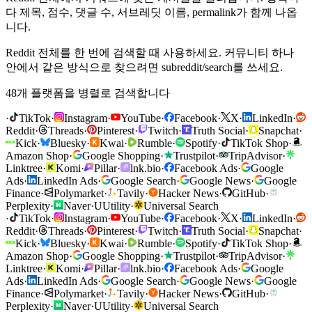
다 제목, 점수, 댓글 수, 서브레딧 이름, permalink가 함께 나옵
니다.
Reddit 전체를 한 번에 검색할 때 사용하세요. 커뮤니티 하나
안에서 같은 방식으로 찾으려면 subreddit/search를 쓰세요.
48개 플랫폼을 병렬로 검색합니다
·
TikTok
·
Instagram
·
YouTube
·
Facebook
·
X
·
LinkedIn
·
Reddit
·
Threads
·
Pinterest
·
Twitch
·
Truth Social
·
Snapchat
·
Kick
·
Bluesky
·
Kwai
·
Rumble
·
Spotify
·
TikTok Shop
·
Amazon Shop
·
Google Shopping
·
Trustpilot
·
TripAdvisor
·
Linktree
·
Komi
·
Pillar
·
lnk.bio
·
Facebook Ads
·
Google
Ads
·
LinkedIn Ads
·
Google Search
·
Google News
·
Google
Finance
·
Polymarket
·
Tavily
·
Hacker News
·
GitHub
·
Perplexity
·
Naver
·
U
Utility
·
Universal Search
·
TikTok
·
Instagram
·
YouTube
·
Facebook
·
X
·
LinkedIn
·
Reddit
·
Threads
·
Pinterest
·
Twitch
·
Truth Social
·
Snapchat
·
Kick
·
Bluesky
·
Kwai
·
Rumble
·
Spotify
·
TikTok Shop
·
Amazon Shop
·
Google Shopping
·
Trustpilot
·
TripAdvisor
·
Linktree
·
Komi
·
Pillar
·
lnk.bio
·
Facebook Ads
·
Google
Ads
·
LinkedIn Ads
·
Google Search
·
Google News
·
Google
Finance
·
Polymarket
·
Tavily
·
Hacker News
·
GitHub
·
Perplexity
·
Naver
·
U
Utility
·
Universal Search