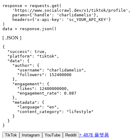
response = requests.get(

    'https://www.socialcrawl.dev/v1/tiktok/profile',

    params={'handle': 'charlidamelio'},

    headers={'x-api-key': 'sc_YOUR_API_KEY'}

)

data = response.json()
[ .JSON ]
{

  "success": true,

  "platform": "tiktok",

  "data": {

    "author": {

      "username": "charlidamelio",

      "followers": 152400000

    },

    "engagement": {

      "likes": 12400000000,

      "engagement_rate": 0.087

    },

    "metadata": {

      "language": "en",

      "content_category": "lifestyle"

    }

  }

}
+ 48개 플랫폼
TikTok
Instagram
YouTube
Reddit