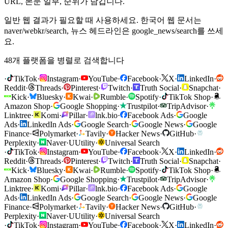
URL, 본문 일부, 순위가 담깁니다.
일반 웹 결과가 필요할 때 사용하세요. 한국어 웹 문서는
naver/webkr/search, 뉴스 헤드라인은 google_news/search를 쓰세
요.
48개 플랫폼을 병렬로 검색합니다
·
TikTok
·
Instagram
·
YouTube
·
Facebook
·
X
·
LinkedIn
·
Reddit
·
Threads
·
Pinterest
·
Twitch
·
Truth Social
·
Snapchat
·
Kick
·
Bluesky
·
Kwai
·
Rumble
·
Spotify
·
TikTok Shop
·
Amazon Shop
·
Google Shopping
·
Trustpilot
·
TripAdvisor
·
Linktree
·
Komi
·
Pillar
·
lnk.bio
·
Facebook Ads
·
Google
Ads
·
LinkedIn Ads
·
Google Search
·
Google News
·
Google
Finance
·
Polymarket
·
Tavily
·
Hacker News
·
GitHub
·
Perplexity
·
Naver
·
U
Utility
·
Universal Search
·
TikTok
·
Instagram
·
YouTube
·
Facebook
·
X
·
LinkedIn
·
Reddit
·
Threads
·
Pinterest
·
Twitch
·
Truth Social
·
Snapchat
·
Kick
·
Bluesky
·
Kwai
·
Rumble
·
Spotify
·
TikTok Shop
·
Amazon Shop
·
Google Shopping
·
Trustpilot
·
TripAdvisor
·
Linktree
·
Komi
·
Pillar
·
lnk.bio
·
Facebook Ads
·
Google
Ads
·
LinkedIn Ads
·
Google Search
·
Google News
·
Google
Finance
·
Polymarket
·
Tavily
·
Hacker News
·
GitHub
·
Perplexity
·
Naver
·
U
Utility
·
Universal Search
·
TikTok
·
Instagram
·
YouTube
·
Facebook
·
X
·
LinkedIn
·