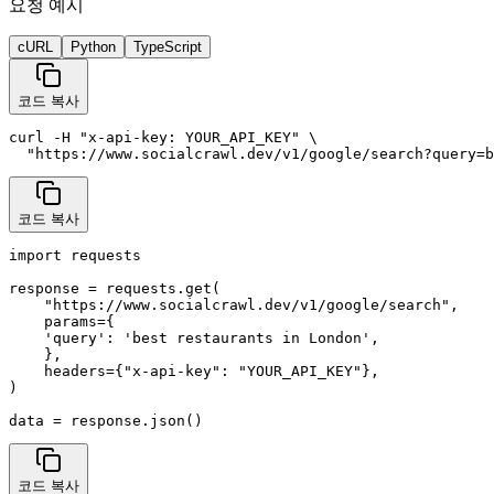
요청 예시
cURL
Python
TypeScript
코드 복사
curl -H "x-api-key: YOUR_API_KEY" \

  "https://www.socialcrawl.dev/v1/google/search?query=b
코드 복사
import requests

response = requests.get(

    "https://www.socialcrawl.dev/v1/google/search",

    params={

    'query': 'best restaurants in London',

    },

    headers={"x-api-key": "YOUR_API_KEY"},

)

data = response.json()
코드 복사