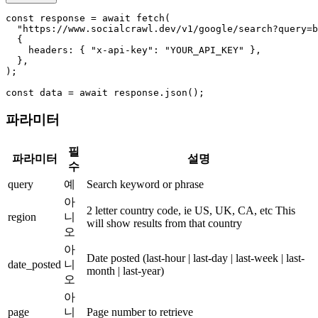
const response = await fetch(

  "https://www.socialcrawl.dev/v1/google/search?query=b
  {

    headers: { "x-api-key": "YOUR_API_KEY" },

  },

);

const data = await response.json();
파라미터
필
파라미터
설명
수
query
예
Search keyword or phrase
아
2 letter country code, ie US, UK, CA, etc This
region
니
will show results from that country
오
아
Date posted
(last-hour | last-day | last-week | last-
date_posted
니
month | last-year)
오
아
page
니
Page number to retrieve