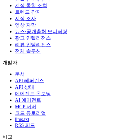
계정 통합 조회
트렌드 감지
시장 조사
영상 자막
뉴스·공개출처 모니터링
광고 인텔리전스
리뷰 인텔리전스
전체 솔루션
개발자
문서
API 레퍼런스
API 상태
에이전트 온보딩
AI 에이전트
MCP 서버
코드 튜토리얼
llms.txt
RSS 피드
비교