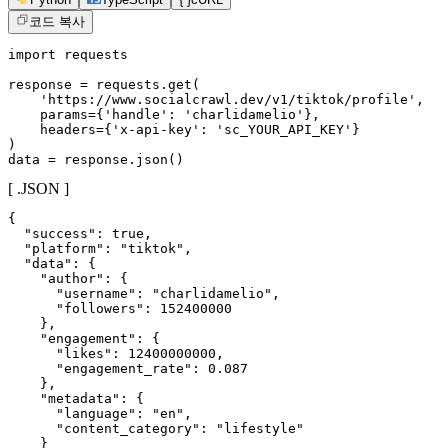
코드 복사
import requests

response = requests.get(

    'https://www.socialcrawl.dev/v1/tiktok/profile',

    params={'handle': 'charlidamelio'},

    headers={'x-api-key': 'sc_YOUR_API_KEY'}

)

data = response.json()
[ .JSON ]
{

  "success": true,

  "platform": "tiktok",

  "data": {

    "author": {

      "username": "charlidamelio",

      "followers": 152400000

    },

    "engagement": {

      "likes": 12400000000,

      "engagement_rate": 0.087

    },

    "metadata": {

      "language": "en",

      "content_category": "lifestyle"

    }
