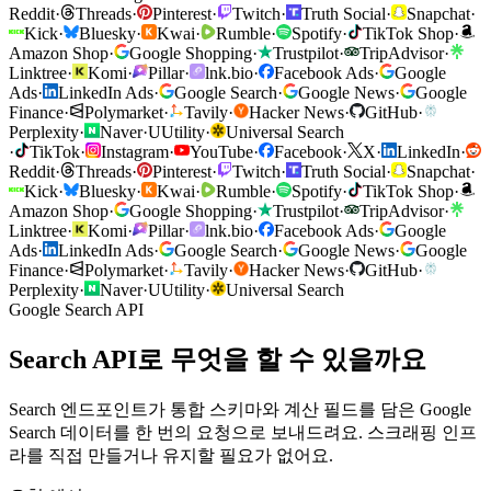
Reddit
·
Threads
·
Pinterest
·
Twitch
·
Truth Social
·
Snapchat
·
Kick
·
Bluesky
·
Kwai
·
Rumble
·
Spotify
·
TikTok Shop
·
Amazon Shop
·
Google Shopping
·
Trustpilot
·
TripAdvisor
·
Linktree
·
Komi
·
Pillar
·
lnk.bio
·
Facebook Ads
·
Google
Ads
·
LinkedIn Ads
·
Google Search
·
Google News
·
Google
Finance
·
Polymarket
·
Tavily
·
Hacker News
·
GitHub
·
Perplexity
·
Naver
·
U
Utility
·
Universal Search
·
TikTok
·
Instagram
·
YouTube
·
Facebook
·
X
·
LinkedIn
·
Reddit
·
Threads
·
Pinterest
·
Twitch
·
Truth Social
·
Snapchat
·
Kick
·
Bluesky
·
Kwai
·
Rumble
·
Spotify
·
TikTok Shop
·
Amazon Shop
·
Google Shopping
·
Trustpilot
·
TripAdvisor
·
Linktree
·
Komi
·
Pillar
·
lnk.bio
·
Facebook Ads
·
Google
Ads
·
LinkedIn Ads
·
Google Search
·
Google News
·
Google
Finance
·
Polymarket
·
Tavily
·
Hacker News
·
GitHub
·
Perplexity
·
Naver
·
U
Utility
·
Universal Search
Google Search API
Search API로 무엇을 할 수 있을까요
Search 엔드포인트가 통합 스키마와 계산 필드를 담은 Google
Search 데이터를 한 번의 요청으로 보내드려요. 스크래핑 인프
라를 직접 만들거나 유지할 필요가 없어요.