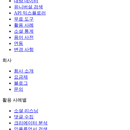
대량 데이터
유니버설 검색
API 익스플로러
무료 도구
활용 사례
소셜 통계
용어 사전
연동
변경 사항
회사
회사 소개
요금제
블로그
문의
활용 사례별
소셜 리스닝
댓글 수집
크리에이터 분석
인플루언서 검색