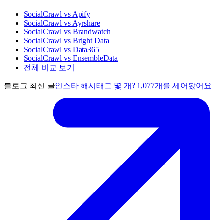
SocialCrawl vs Apify
SocialCrawl vs Ayrshare
SocialCrawl vs Brandwatch
SocialCrawl vs Bright Data
SocialCrawl vs Data365
SocialCrawl vs EnsembleData
전체 비교 보기
블로그 최신 글
인스타 해시태그 몇 개? 1,077개를 세어봤어요