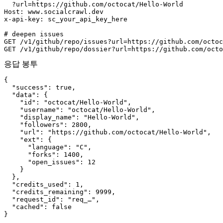
  ?url=https://github.com/octocat/Hello-World

Host: www.socialcrawl.dev

x-api-key: sc_your_api_key_here

# deepen issues

GET /v1/github/repo/issues?url=https://github.com/octoc
GET /v1/github/repo/dossier?url=https://github.com/octo
응답 봉투
{

  "success": true,

  "data": {

    "id": "octocat/Hello-World",

    "username": "octocat/Hello-World",

    "display_name": "Hello-World",

    "followers": 2800,

    "url": "https://github.com/octocat/Hello-World",

    "ext": {

      "language": "C",

      "forks": 1400,

      "open_issues": 12

    }

  },

  "credits_used": 1,

  "credits_remaining": 9999,

  "request_id": "req_…",

  "cached": false

}