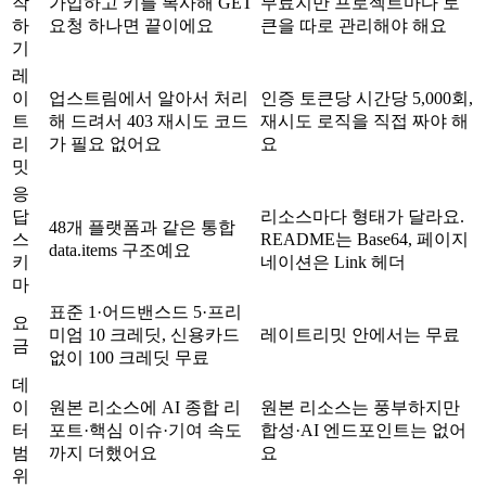
작
가입하고 키를 복사해 GET
무료지만 프로젝트마다 토
하
요청 하나면 끝이에요
큰을 따로 관리해야 해요
기
레
이
업스트림에서 알아서 처리
인증 토큰당 시간당 5,000회,
트
해 드려서 403 재시도 코드
재시도 로직을 직접 짜야 해
리
가 필요 없어요
요
밋
응
답
리소스마다 형태가 달라요.
48개 플랫폼과 같은 통합
스
README는 Base64, 페이지
data.items 구조예요
키
네이션은 Link 헤더
마
표준 1·어드밴스드 5·프리
요
미엄 10 크레딧, 신용카드
레이트리밋 안에서는 무료
금
없이 100 크레딧 무료
데
이
원본 리소스에 AI 종합 리
원본 리소스는 풍부하지만
터
포트·핵심 이슈·기여 속도
합성·AI 엔드포인트는 없어
범
까지 더했어요
요
위