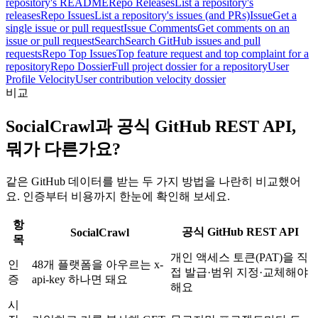
repository's README
Repo Releases
List a repository's
releases
Repo Issues
List a repository's issues (and PRs)
Issue
Get a
single issue or pull request
Issue Comments
Get comments on an
issue or pull request
Search
Search GitHub issues and pull
requests
Repo Top Issues
Top feature request and top complaint for a
repository
Repo Dossier
Full project dossier for a repository
User
Profile Velocity
User contribution velocity dossier
비교
SocialCrawl과 공식 GitHub REST API,
뭐가 다른가요?
같은 GitHub 데이터를 받는 두 가지 방법을 나란히 비교했어
요. 인증부터 비용까지 한눈에 확인해 보세요.
항
공식 GitHub REST API
SocialCrawl
목
개인 액세스 토큰(PAT)을 직
인
48개 플랫폼을 아우르는 x-
접 발급·범위 지정·교체해야
증
api-key 하나면 돼요
해요
시