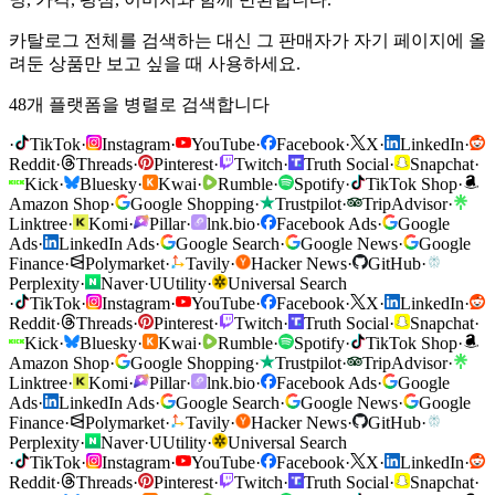
카탈로그 전체를 검색하는 대신 그 판매자가 자기 페이지에 올
려둔 상품만 보고 싶을 때 사용하세요.
48개 플랫폼을 병렬로 검색합니다
·
TikTok
·
Instagram
·
YouTube
·
Facebook
·
X
·
LinkedIn
·
Reddit
·
Threads
·
Pinterest
·
Twitch
·
Truth Social
·
Snapchat
·
Kick
·
Bluesky
·
Kwai
·
Rumble
·
Spotify
·
TikTok Shop
·
Amazon Shop
·
Google Shopping
·
Trustpilot
·
TripAdvisor
·
Linktree
·
Komi
·
Pillar
·
lnk.bio
·
Facebook Ads
·
Google
Ads
·
LinkedIn Ads
·
Google Search
·
Google News
·
Google
Finance
·
Polymarket
·
Tavily
·
Hacker News
·
GitHub
·
Perplexity
·
Naver
·
U
Utility
·
Universal Search
·
TikTok
·
Instagram
·
YouTube
·
Facebook
·
X
·
LinkedIn
·
Reddit
·
Threads
·
Pinterest
·
Twitch
·
Truth Social
·
Snapchat
·
Kick
·
Bluesky
·
Kwai
·
Rumble
·
Spotify
·
TikTok Shop
·
Amazon Shop
·
Google Shopping
·
Trustpilot
·
TripAdvisor
·
Linktree
·
Komi
·
Pillar
·
lnk.bio
·
Facebook Ads
·
Google
Ads
·
LinkedIn Ads
·
Google Search
·
Google News
·
Google
Finance
·
Polymarket
·
Tavily
·
Hacker News
·
GitHub
·
Perplexity
·
Naver
·
U
Utility
·
Universal Search
·
TikTok
·
Instagram
·
YouTube
·
Facebook
·
X
·
LinkedIn
·
Reddit
·
Threads
·
Pinterest
·
Twitch
·
Truth Social
·
Snapchat
·