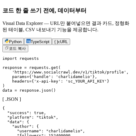
코드 한 줄 쓰기 전에, 데이터부터
Visual Data Explorer — URL만 붙여넣으면 결과 카드, 정형화
된 테이블, CSV 내보내기 기능을 제공합니다.
Python
TypeScript
{ }
cURL
코드 복사
import requests

response = requests.get(

    'https://www.socialcrawl.dev/v1/tiktok/profile',

    params={'handle': 'charlidamelio'},

    headers={'x-api-key': 'sc_YOUR_API_KEY'}

)

data = response.json()
[ .JSON ]
{

  "success": true,

  "platform": "tiktok",

  "data": {

    "author": {

      "username": "charlidamelio",

      "followers": 152400000
