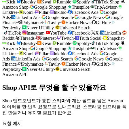
Kick
·
Bluesky
·
Kwai
·
Rumble
·
Spotify
·
TikTok Shop
·
Amazon Shop
·
Google Shopping
·
Trustpilot
·
TripAdvisor
·
Linktree
·
Komi
·
Pillar
·
lnk.bio
·
Facebook Ads
·
Google
Ads
·
LinkedIn Ads
·
Google Search
·
Google News
·
Google
Finance
·
Polymarket
·
Tavily
·
Hacker News
·
GitHub
·
Perplexity
·
Naver
·
U
Utility
·
Universal Search
·
TikTok
·
Instagram
·
YouTube
·
Facebook
·
X
·
LinkedIn
·
Reddit
·
Threads
·
Pinterest
·
Twitch
·
Truth Social
·
Snapchat
·
Kick
·
Bluesky
·
Kwai
·
Rumble
·
Spotify
·
TikTok Shop
·
Amazon Shop
·
Google Shopping
·
Trustpilot
·
TripAdvisor
·
Linktree
·
Komi
·
Pillar
·
lnk.bio
·
Facebook Ads
·
Google
Ads
·
LinkedIn Ads
·
Google Search
·
Google News
·
Google
Finance
·
Polymarket
·
Tavily
·
Hacker News
·
GitHub
·
Perplexity
·
Naver
·
U
Utility
·
Universal Search
Amazon API
Shop API로 무엇을 할 수 있을까요
Shop 엔드포인트가 통합 스키마와 계산 필드를 담은 Amazon
데이터를 한 번의 요청으로 보내드려요. 스크래핑 인프라를 직
접 만들거나 유지할 필요가 없어요.
요청 예시