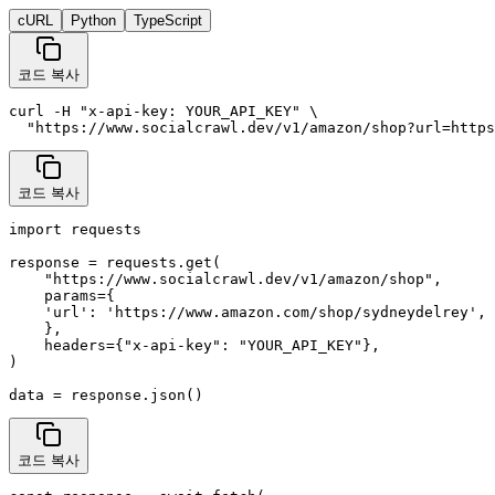
cURL
Python
TypeScript
코드 복사
curl -H "x-api-key: YOUR_API_KEY" \

  "https://www.socialcrawl.dev/v1/amazon/shop?url=https
코드 복사
import requests

response = requests.get(

    "https://www.socialcrawl.dev/v1/amazon/shop",

    params={

    'url': 'https://www.amazon.com/shop/sydneydelrey',

    },

    headers={"x-api-key": "YOUR_API_KEY"},

)

data = response.json()
코드 복사