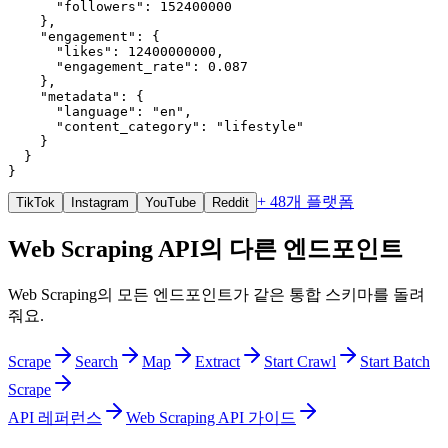
      "followers": 152400000

    },

    "engagement": {

      "likes": 12400000000,

      "engagement_rate": 0.087

    },

    "metadata": {

      "language": "en",

      "content_category": "lifestyle"

    }

  }

}
+ 48개 플랫폼
TikTok
Instagram
YouTube
Reddit
Web Scraping API의 다른 엔드포인트
Web Scraping의 모든 엔드포인트가 같은 통합 스키마를 돌려
줘요.
Scrape
Search
Map
Extract
Start Crawl
Start Batch
Scrape
API 레퍼런스
Web Scraping API 가이드