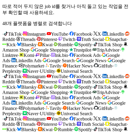
따로 적어 두지 않은 job id를 찾거나 아직 돌고 있는 작업을 전
부 확인할 때 사용하세요.
48개 플랫폼을 병렬로 검색합니다
·
TikTok
·
Instagram
·
YouTube
·
Facebook
·
X
·
LinkedIn
·
Reddit
·
Threads
·
Pinterest
·
Twitch
·
Truth Social
·
Snapchat
·
Kick
·
Bluesky
·
Kwai
·
Rumble
·
Spotify
·
TikTok Shop
·
Amazon Shop
·
Google Shopping
·
Trustpilot
·
TripAdvisor
·
Linktree
·
Komi
·
Pillar
·
lnk.bio
·
Facebook Ads
·
Google
Ads
·
LinkedIn Ads
·
Google Search
·
Google News
·
Google
Finance
·
Polymarket
·
Tavily
·
Hacker News
·
GitHub
·
Perplexity
·
Naver
·
U
Utility
·
Universal Search
·
TikTok
·
Instagram
·
YouTube
·
Facebook
·
X
·
LinkedIn
·
Reddit
·
Threads
·
Pinterest
·
Twitch
·
Truth Social
·
Snapchat
·
Kick
·
Bluesky
·
Kwai
·
Rumble
·
Spotify
·
TikTok Shop
·
Amazon Shop
·
Google Shopping
·
Trustpilot
·
TripAdvisor
·
Linktree
·
Komi
·
Pillar
·
lnk.bio
·
Facebook Ads
·
Google
Ads
·
LinkedIn Ads
·
Google Search
·
Google News
·
Google
Finance
·
Polymarket
·
Tavily
·
Hacker News
·
GitHub
·
Perplexity
·
Naver
·
U
Utility
·
Universal Search
·
TikTok
·
Instagram
·
YouTube
·
Facebook
·
X
·
LinkedIn
·
Reddit
·
Threads
·
Pinterest
·
Twitch
·
Truth Social
·
Snapchat
·
Kick
·
Bluesky
·
Kwai
·
Rumble
·
Spotify
·
TikTok Shop
·