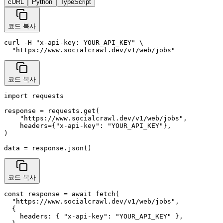
cURL
Python
TypeScript
코드 복사
curl -H "x-api-key: YOUR_API_KEY" \

  "https://www.socialcrawl.dev/v1/web/jobs"
코드 복사
import requests

response = requests.get(

    "https://www.socialcrawl.dev/v1/web/jobs",

    headers={"x-api-key": "YOUR_API_KEY"},

)

data = response.json()
코드 복사
const response = await fetch(

  "https://www.socialcrawl.dev/v1/web/jobs",

  {

    headers: { "x-api-key": "YOUR_API_KEY" },
