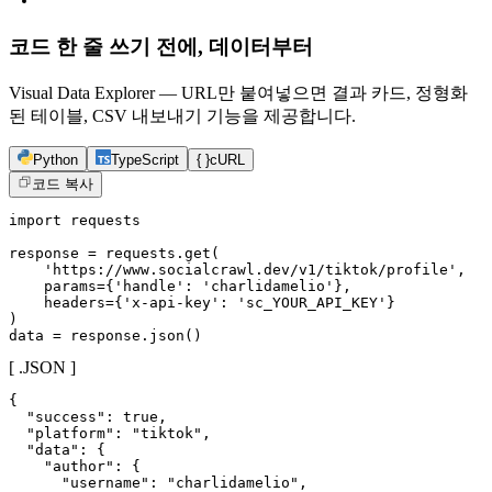
코드 한 줄 쓰기 전에, 데이터부터
Visual Data Explorer — URL만 붙여넣으면 결과 카드, 정형화
된 테이블, CSV 내보내기 기능을 제공합니다.
Python
TypeScript
{ }
cURL
코드 복사
import requests

response = requests.get(

    'https://www.socialcrawl.dev/v1/tiktok/profile',

    params={'handle': 'charlidamelio'},

    headers={'x-api-key': 'sc_YOUR_API_KEY'}

)

data = response.json()
[ .JSON ]
{

  "success": true,

  "platform": "tiktok",

  "data": {

    "author": {

      "username": "charlidamelio",
