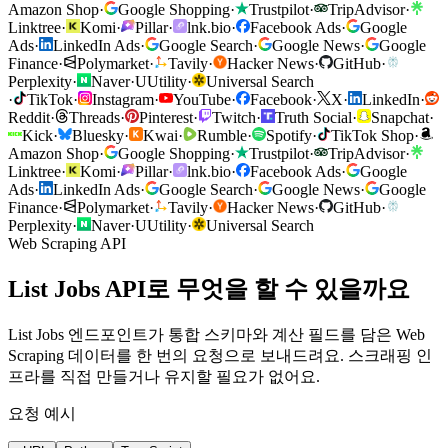
Amazon Shop
·
Google Shopping
·
Trustpilot
·
TripAdvisor
·
Linktree
·
Komi
·
Pillar
·
lnk.bio
·
Facebook Ads
·
Google
Ads
·
LinkedIn Ads
·
Google Search
·
Google News
·
Google
Finance
·
Polymarket
·
Tavily
·
Hacker News
·
GitHub
·
Perplexity
·
Naver
·
U
Utility
·
Universal Search
·
TikTok
·
Instagram
·
YouTube
·
Facebook
·
X
·
LinkedIn
·
Reddit
·
Threads
·
Pinterest
·
Twitch
·
Truth Social
·
Snapchat
·
Kick
·
Bluesky
·
Kwai
·
Rumble
·
Spotify
·
TikTok Shop
·
Amazon Shop
·
Google Shopping
·
Trustpilot
·
TripAdvisor
·
Linktree
·
Komi
·
Pillar
·
lnk.bio
·
Facebook Ads
·
Google
Ads
·
LinkedIn Ads
·
Google Search
·
Google News
·
Google
Finance
·
Polymarket
·
Tavily
·
Hacker News
·
GitHub
·
Perplexity
·
Naver
·
U
Utility
·
Universal Search
Web Scraping API
List Jobs API로 무엇을 할 수 있을까요
List Jobs 엔드포인트가 통합 스키마와 계산 필드를 담은 Web
Scraping 데이터를 한 번의 요청으로 보내드려요. 스크래핑 인
프라를 직접 만들거나 유지할 필요가 없어요.
요청 예시