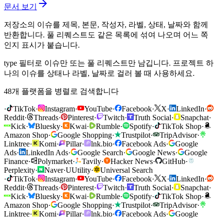
문서 보기
저장소의 이슈를 제목, 본문, 작성자, 라벨, 상태, 날짜와 함께
반환합니다. 풀 리퀘스트도 같은 목록에 섞여 나오며 어느 쪽
인지 표시가 붙습니다.
type 필터로 이슈만 또는 풀 리퀘스트만 남깁니다. 프로젝트 하
나의 이슈를 상태나 라벨, 날짜로 걸러 볼 때 사용하세요.
48개 플랫폼을 병렬로 검색합니다
·
TikTok
·
Instagram
·
YouTube
·
Facebook
·
X
·
LinkedIn
·
Reddit
·
Threads
·
Pinterest
·
Twitch
·
Truth Social
·
Snapchat
·
Kick
·
Bluesky
·
Kwai
·
Rumble
·
Spotify
·
TikTok Shop
·
Amazon Shop
·
Google Shopping
·
Trustpilot
·
TripAdvisor
·
Linktree
·
Komi
·
Pillar
·
lnk.bio
·
Facebook Ads
·
Google
Ads
·
LinkedIn Ads
·
Google Search
·
Google News
·
Google
Finance
·
Polymarket
·
Tavily
·
Hacker News
·
GitHub
·
Perplexity
·
Naver
·
U
Utility
·
Universal Search
·
TikTok
·
Instagram
·
YouTube
·
Facebook
·
X
·
LinkedIn
·
Reddit
·
Threads
·
Pinterest
·
Twitch
·
Truth Social
·
Snapchat
·
Kick
·
Bluesky
·
Kwai
·
Rumble
·
Spotify
·
TikTok Shop
·
Amazon Shop
·
Google Shopping
·
Trustpilot
·
TripAdvisor
·
Linktree
·
Komi
·
Pillar
·
lnk.bio
·
Facebook Ads
·
Google