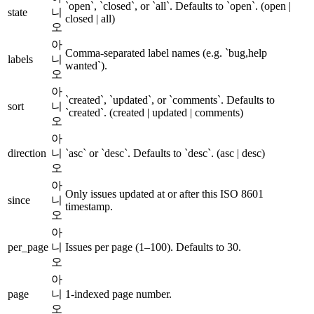
`open`, `closed`, or `all`. Defaults to `open`.
(open |
state
니
closed | all)
오
아
Comma-separated label names (e.g. `bug,help
labels
니
wanted`).
오
아
`created`, `updated`, or `comments`. Defaults to
sort
니
`created`.
(created | updated | comments)
오
아
direction
니
`asc` or `desc`. Defaults to `desc`.
(asc | desc)
오
아
Only issues updated at or after this ISO 8601
since
니
timestamp.
오
아
per_page
니
Issues per page (1–100). Defaults to 30.
오
아
page
니
1-indexed page number.
오