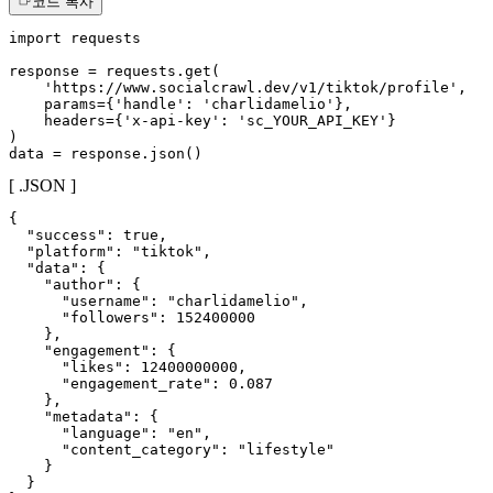
코드 복사
import requests

response = requests.get(

    'https://www.socialcrawl.dev/v1/tiktok/profile',

    params={'handle': 'charlidamelio'},

    headers={'x-api-key': 'sc_YOUR_API_KEY'}

)

data = response.json()
[ .JSON ]
{

  "success": true,

  "platform": "tiktok",

  "data": {

    "author": {

      "username": "charlidamelio",

      "followers": 152400000

    },

    "engagement": {

      "likes": 12400000000,

      "engagement_rate": 0.087

    },

    "metadata": {

      "language": "en",

      "content_category": "lifestyle"

    }

  }
