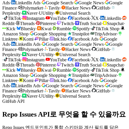
Ads
·
LinkedIn Ads
·
Google Search
·
Google News
·
Google
Finance
·
Polymarket
·
Tavily
·
Hacker News
·
GitHub
·
Perplexity
·
Naver
·
U
Utility
·
Universal Search
·
TikTok
·
Instagram
·
YouTube
·
Facebook
·
X
·
LinkedIn
·
Reddit
·
Threads
·
Pinterest
·
Twitch
·
Truth Social
·
Snapchat
·
Kick
·
Bluesky
·
Kwai
·
Rumble
·
Spotify
·
TikTok Shop
·
Amazon Shop
·
Google Shopping
·
Trustpilot
·
TripAdvisor
·
Linktree
·
Komi
·
Pillar
·
lnk.bio
·
Facebook Ads
·
Google
Ads
·
LinkedIn Ads
·
Google Search
·
Google News
·
Google
Finance
·
Polymarket
·
Tavily
·
Hacker News
·
GitHub
·
Perplexity
·
Naver
·
U
Utility
·
Universal Search
·
TikTok
·
Instagram
·
YouTube
·
Facebook
·
X
·
LinkedIn
·
Reddit
·
Threads
·
Pinterest
·
Twitch
·
Truth Social
·
Snapchat
·
Kick
·
Bluesky
·
Kwai
·
Rumble
·
Spotify
·
TikTok Shop
·
Amazon Shop
·
Google Shopping
·
Trustpilot
·
TripAdvisor
·
Linktree
·
Komi
·
Pillar
·
lnk.bio
·
Facebook Ads
·
Google
Ads
·
LinkedIn Ads
·
Google Search
·
Google News
·
Google
Finance
·
Polymarket
·
Tavily
·
Hacker News
·
GitHub
·
Perplexity
·
Naver
·
U
Utility
·
Universal Search
GitHub API
Repo Issues API로 무엇을 할 수 있을까요
Repo Issues 엔드포인트가 통합 스키마와 계산 필드를 담은