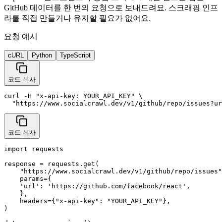
GitHub 데이터를 한 번의 요청으로 보내드려요. 스크래핑 인프
라를 직접 만들거나 유지할 필요가 없어요.
요청 예시
cURL
Python
TypeScript
코드 복사
curl -H "x-api-key: YOUR_API_KEY" \

  "https://www.socialcrawl.dev/v1/github/repo/issues?ur
코드 복사
import requests

response = requests.get(

    "https://www.socialcrawl.dev/v1/github/repo/issues"
    params={

    'url': 'https://github.com/facebook/react',

    },

    headers={"x-api-key": "YOUR_API_KEY"},

)
