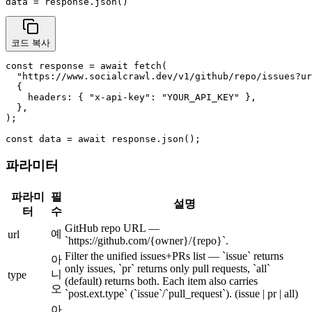
data = response.json()
코드 복사
const response = await fetch(

  "https://www.socialcrawl.dev/v1/github/repo/issues?ur
  {

    headers: { "x-api-key": "YOUR_API_KEY" },

  },

);

const data = await response.json();
파라미터
파라미
필
설명
터
수
GitHub repo URL —
예
url
`https://github.com/{owner}/{repo}`.
Filter the unified issues+PRs list — `issue` returns
아
only issues, `pr` returns only pull requests, `all`
니
type
(default) returns both. Each item also carries
오
`post.ext.type` (`issue`/`pull_request`).
(issue | pr | all)
아