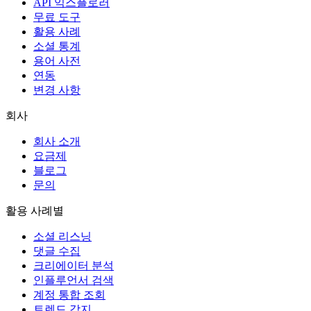
API 익스플로러
무료 도구
활용 사례
소셜 통계
용어 사전
연동
변경 사항
회사
회사 소개
요금제
블로그
문의
활용 사례별
소셜 리스닝
댓글 수집
크리에이터 분석
인플루언서 검색
계정 통합 조회
트렌드 감지