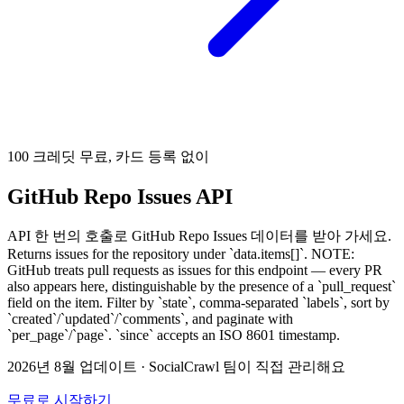
100 크레딧 무료, 카드 등록 없이
GitHub Repo Issues API
API 한 번의 호출로 GitHub Repo Issues 데이터를 받아 가세요.
Returns issues for the repository under `data.items[]`. NOTE:
GitHub treats pull requests as issues for this endpoint — every PR
also appears here, distinguishable by the presence of a `pull_request`
field on the item. Filter by `state`, comma-separated `labels`, sort by
`created`/`updated`/`comments`, and paginate with
`per_page`/`page`. `since` accepts an ISO 8601 timestamp.
2026년 8월 업데이트
·
SocialCrawl 팀이 직접 관리해요
무료로 시작하기