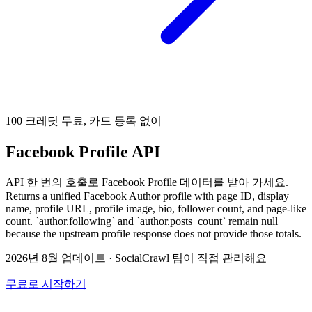
100 크레딧 무료, 카드 등록 없이
Facebook Profile API
API 한 번의 호출로 Facebook Profile 데이터를 받아 가세요.
Returns a unified Facebook Author profile with page ID, display
name, profile URL, profile image, bio, follower count, and page-like
count. `author.following` and `author.posts_count` remain null
because the upstream profile response does not provide those totals.
2026년 8월 업데이트
·
SocialCrawl 팀이 직접 관리해요
무료로 시작하기