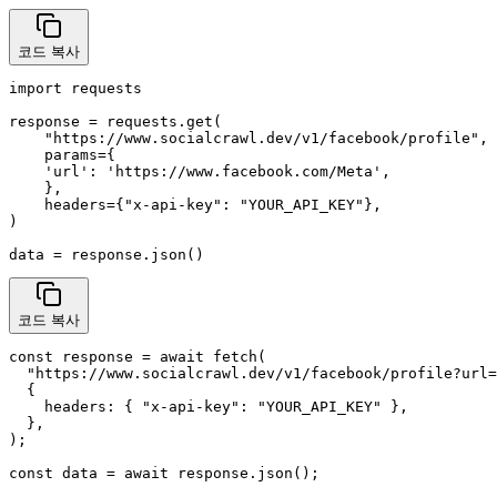
코드 복사
import requests

response = requests.get(

    "https://www.socialcrawl.dev/v1/facebook/profile",

    params={

    'url': 'https://www.facebook.com/Meta',

    },

    headers={"x-api-key": "YOUR_API_KEY"},

)

data = response.json()
코드 복사
const response = await fetch(

  "https://www.socialcrawl.dev/v1/facebook/profile?url=
  {

    headers: { "x-api-key": "YOUR_API_KEY" },

  },

);

const data = await response.json();