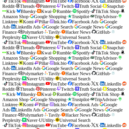
·
TikTok
·
Instagram
·
YouTube
·
Facebook
·
X
·
LinkedIn
·
Reddit
·
Threads
·
Pinterest
·
Twitch
·
Truth Social
·
Snapchat
·
Kick
·
Bluesky
·
Kwai
·
Rumble
·
Spotify
·
TikTok Shop
·
Amazon Shop
·
Google Shopping
·
Trustpilot
·
TripAdvisor
·
Linktree
·
Komi
·
Pillar
·
lnk.bio
·
Facebook Ads
·
Google
Ads
·
LinkedIn Ads
·
Google Search
·
Google News
·
Google
Finance
·
Polymarket
·
Tavily
·
Hacker News
·
GitHub
·
Perplexity
·
Naver
·
U
Utility
·
Universal Search
·
TikTok
·
Instagram
·
YouTube
·
Facebook
·
X
·
LinkedIn
·
Reddit
·
Threads
·
Pinterest
·
Twitch
·
Truth Social
·
Snapchat
·
Kick
·
Bluesky
·
Kwai
·
Rumble
·
Spotify
·
TikTok Shop
·
Amazon Shop
·
Google Shopping
·
Trustpilot
·
TripAdvisor
·
Linktree
·
Komi
·
Pillar
·
lnk.bio
·
Facebook Ads
·
Google
Ads
·
LinkedIn Ads
·
Google Search
·
Google News
·
Google
Finance
·
Polymarket
·
Tavily
·
Hacker News
·
GitHub
·
Perplexity
·
Naver
·
U
Utility
·
Universal Search
·
TikTok
·
Instagram
·
YouTube
·
Facebook
·
X
·
LinkedIn
·
Reddit
·
Threads
·
Pinterest
·
Twitch
·
Truth Social
·
Snapchat
·
Kick
·
Bluesky
·
Kwai
·
Rumble
·
Spotify
·
TikTok Shop
·
Amazon Shop
·
Google Shopping
·
Trustpilot
·
TripAdvisor
·
Linktree
·
Komi
·
Pillar
·
lnk.bio
·
Facebook Ads
·
Google
Ads
·
LinkedIn Ads
·
Google Search
·
Google News
·
Google
Finance
·
Polymarket
·
Tavily
·
Hacker News
·
GitHub
·
Perplexity
·
Naver
·
U
Utility
·
Universal Search
·
TikTok
·
Instagram
·
YouTube
·
Facebook
·
X
·
LinkedIn
·