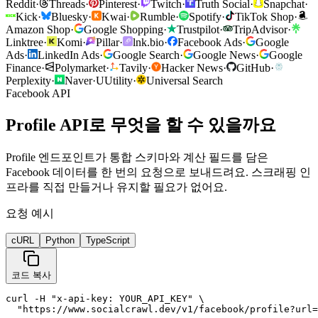
Reddit
·
Threads
·
Pinterest
·
Twitch
·
Truth Social
·
Snapchat
·
Kick
·
Bluesky
·
Kwai
·
Rumble
·
Spotify
·
TikTok Shop
·
Amazon Shop
·
Google Shopping
·
Trustpilot
·
TripAdvisor
·
Linktree
·
Komi
·
Pillar
·
lnk.bio
·
Facebook Ads
·
Google
Ads
·
LinkedIn Ads
·
Google Search
·
Google News
·
Google
Finance
·
Polymarket
·
Tavily
·
Hacker News
·
GitHub
·
Perplexity
·
Naver
·
U
Utility
·
Universal Search
Facebook API
Profile API로 무엇을 할 수 있을까요
Profile 엔드포인트가 통합 스키마와 계산 필드를 담은
Facebook 데이터를 한 번의 요청으로 보내드려요. 스크래핑 인
프라를 직접 만들거나 유지할 필요가 없어요.
요청 예시
cURL
Python
TypeScript
코드 복사
curl -H "x-api-key: YOUR_API_KEY" \

  "https://www.socialcrawl.dev/v1/facebook/profile?url=