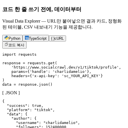
코드 한 줄 쓰기 전에, 데이터부터
Visual Data Explorer — URL만 붙여넣으면 결과 카드, 정형화
된 테이블, CSV 내보내기 기능을 제공합니다.
Python
TypeScript
{ }
cURL
코드 복사
import requests

response = requests.get(

    'https://www.socialcrawl.dev/v1/tiktok/profile',

    params={'handle': 'charlidamelio'},

    headers={'x-api-key': 'sc_YOUR_API_KEY'}

)

data = response.json()
[ .JSON ]
{

  "success": true,

  "platform": "tiktok",

  "data": {

    "author": {

      "username": "charlidamelio",

      "followers": 152400000
