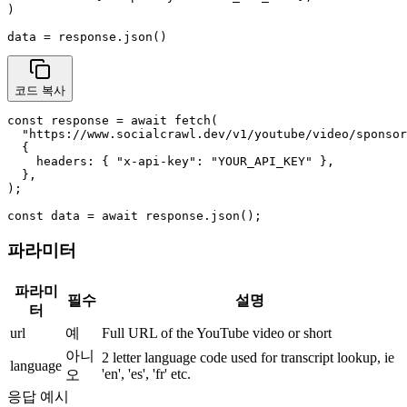
)

data = response.json()
코드 복사
const response = await fetch(

  "https://www.socialcrawl.dev/v1/youtube/video/sponsor
  {

    headers: { "x-api-key": "YOUR_API_KEY" },

  },

);

const data = await response.json();
파라미터
파라미
필수
설명
터
url
예
Full URL of the YouTube video or short
아니
2 letter language code used for transcript lookup, ie
language
'en', 'es', 'fr' etc.
오
응답 예시