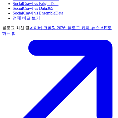
SocialCrawl vs Bright Data
SocialCrawl vs Data365
SocialCrawl vs EnsembleData
전체 비교 보기
블로그 최신 글
네이버 크롤링 2026: 블로그·카페·뉴스 API로
하는 법