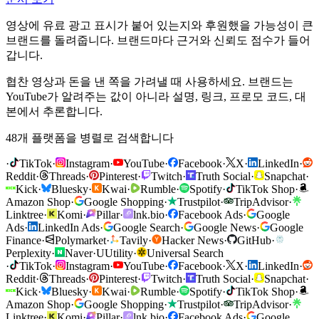
영상에 유료 광고 표시가 붙어 있는지와 후원했을 가능성이 큰
브랜드를 돌려줍니다. 브랜드마다 근거와 신뢰도 점수가 들어
갑니다.
협찬 영상과 돈을 낸 쪽을 가려낼 때 사용하세요. 브랜드는
YouTube가 알려주는 값이 아니라 설명, 링크, 프로모 코드, 대
본에서 추론합니다.
48개 플랫폼을 병렬로 검색합니다
·
TikTok
·
Instagram
·
YouTube
·
Facebook
·
X
·
LinkedIn
·
Reddit
·
Threads
·
Pinterest
·
Twitch
·
Truth Social
·
Snapchat
·
Kick
·
Bluesky
·
Kwai
·
Rumble
·
Spotify
·
TikTok Shop
·
Amazon Shop
·
Google Shopping
·
Trustpilot
·
TripAdvisor
·
Linktree
·
Komi
·
Pillar
·
lnk.bio
·
Facebook Ads
·
Google
Ads
·
LinkedIn Ads
·
Google Search
·
Google News
·
Google
Finance
·
Polymarket
·
Tavily
·
Hacker News
·
GitHub
·
Perplexity
·
Naver
·
U
Utility
·
Universal Search
·
TikTok
·
Instagram
·
YouTube
·
Facebook
·
X
·
LinkedIn
·
Reddit
·
Threads
·
Pinterest
·
Twitch
·
Truth Social
·
Snapchat
·
Kick
·
Bluesky
·
Kwai
·
Rumble
·
Spotify
·
TikTok Shop
·
Amazon Shop
·
Google Shopping
·
Trustpilot
·
TripAdvisor
·
Linktree
·
Komi
·
Pillar
·
lnk.bio
·
Facebook Ads
·
Google