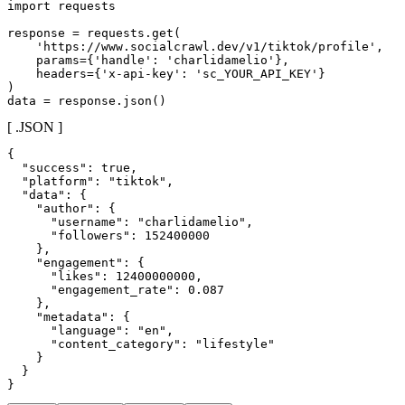
import requests

response = requests.get(

    'https://www.socialcrawl.dev/v1/tiktok/profile',

    params={'handle': 'charlidamelio'},

    headers={'x-api-key': 'sc_YOUR_API_KEY'}

)

data = response.json()
[ .JSON ]
{

  "success": true,

  "platform": "tiktok",

  "data": {

    "author": {

      "username": "charlidamelio",

      "followers": 152400000

    },

    "engagement": {

      "likes": 12400000000,

      "engagement_rate": 0.087

    },

    "metadata": {

      "language": "en",

      "content_category": "lifestyle"

    }

  }

}