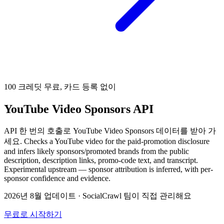
100 크레딧 무료, 카드 등록 없이
YouTube Video Sponsors API
API 한 번의 호출로 YouTube Video Sponsors 데이터를 받아 가
세요. Checks a YouTube video for the paid-promotion disclosure
and infers likely sponsors/promoted brands from the public
description, description links, promo-code text, and transcript.
Experimental upstream — sponsor attribution is inferred, with per-
sponsor confidence and evidence.
2026년 8월 업데이트
·
SocialCrawl 팀이 직접 관리해요
무료로 시작하기