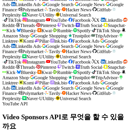
Ads
·
LinkedIn Ads
·
Google Search
·
Google News
·
Google
Finance
·
Polymarket
·
Tavily
·
Hacker News
·
GitHub
·
Perplexity
·
Naver
·
U
Utility
·
Universal Search
·
TikTok
·
Instagram
·
YouTube
·
Facebook
·
X
·
LinkedIn
·
Reddit
·
Threads
·
Pinterest
·
Twitch
·
Truth Social
·
Snapchat
·
Kick
·
Bluesky
·
Kwai
·
Rumble
·
Spotify
·
TikTok Shop
·
Amazon Shop
·
Google Shopping
·
Trustpilot
·
TripAdvisor
·
Linktree
·
Komi
·
Pillar
·
lnk.bio
·
Facebook Ads
·
Google
Ads
·
LinkedIn Ads
·
Google Search
·
Google News
·
Google
Finance
·
Polymarket
·
Tavily
·
Hacker News
·
GitHub
·
Perplexity
·
Naver
·
U
Utility
·
Universal Search
·
TikTok
·
Instagram
·
YouTube
·
Facebook
·
X
·
LinkedIn
·
Reddit
·
Threads
·
Pinterest
·
Twitch
·
Truth Social
·
Snapchat
·
Kick
·
Bluesky
·
Kwai
·
Rumble
·
Spotify
·
TikTok Shop
·
Amazon Shop
·
Google Shopping
·
Trustpilot
·
TripAdvisor
·
Linktree
·
Komi
·
Pillar
·
lnk.bio
·
Facebook Ads
·
Google
Ads
·
LinkedIn Ads
·
Google Search
·
Google News
·
Google
Finance
·
Polymarket
·
Tavily
·
Hacker News
·
GitHub
·
Perplexity
·
Naver
·
U
Utility
·
Universal Search
YouTube API
Video Sponsors API로 무엇을 할 수 있을
까요