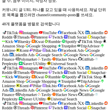
글 수, 첨부 이미지, 작성자 정보.
커뮤니티 글 URL 하나를 갖고 있을 때 사용하세요. 채널 단위
로 목록을 뽑으려면 channel/community-posts를 쓰세요.
48개 플랫폼을 병렬로 검색합니다
·
TikTok
·
Instagram
·
YouTube
·
Facebook
·
X
·
LinkedIn
·
Reddit
·
Threads
·
Pinterest
·
Twitch
·
Truth Social
·
Snapchat
·
Kick
·
Bluesky
·
Kwai
·
Rumble
·
Spotify
·
TikTok Shop
·
Amazon Shop
·
Google Shopping
·
Trustpilot
·
TripAdvisor
·
Linktree
·
Komi
·
Pillar
·
lnk.bio
·
Facebook Ads
·
Google
Ads
·
LinkedIn Ads
·
Google Search
·
Google News
·
Google
Finance
·
Polymarket
·
Tavily
·
Hacker News
·
GitHub
·
Perplexity
·
Naver
·
U
Utility
·
Universal Search
·
TikTok
·
Instagram
·
YouTube
·
Facebook
·
X
·
LinkedIn
·
Reddit
·
Threads
·
Pinterest
·
Twitch
·
Truth Social
·
Snapchat
·
Kick
·
Bluesky
·
Kwai
·
Rumble
·
Spotify
·
TikTok Shop
·
Amazon Shop
·
Google Shopping
·
Trustpilot
·
TripAdvisor
·
Linktree
·
Komi
·
Pillar
·
lnk.bio
·
Facebook Ads
·
Google
Ads
·
LinkedIn Ads
·
Google Search
·
Google News
·
Google
Finance
·
Polymarket
·
Tavily
·
Hacker News
·
GitHub
·
Perplexity
·
Naver
·
U
Utility
·
Universal Search
·
TikTok
·
Instagram
·
YouTube
·
Facebook
·
X
·
LinkedIn
·
Reddit
·
Threads
·
Pinterest
·
Twitch
·
Truth Social
·
Snapchat
·