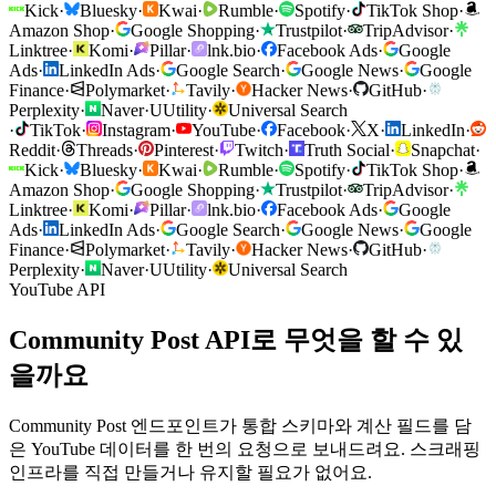
Kick
·
Bluesky
·
Kwai
·
Rumble
·
Spotify
·
TikTok Shop
·
Amazon Shop
·
Google Shopping
·
Trustpilot
·
TripAdvisor
·
Linktree
·
Komi
·
Pillar
·
lnk.bio
·
Facebook Ads
·
Google
Ads
·
LinkedIn Ads
·
Google Search
·
Google News
·
Google
Finance
·
Polymarket
·
Tavily
·
Hacker News
·
GitHub
·
Perplexity
·
Naver
·
U
Utility
·
Universal Search
·
TikTok
·
Instagram
·
YouTube
·
Facebook
·
X
·
LinkedIn
·
Reddit
·
Threads
·
Pinterest
·
Twitch
·
Truth Social
·
Snapchat
·
Kick
·
Bluesky
·
Kwai
·
Rumble
·
Spotify
·
TikTok Shop
·
Amazon Shop
·
Google Shopping
·
Trustpilot
·
TripAdvisor
·
Linktree
·
Komi
·
Pillar
·
lnk.bio
·
Facebook Ads
·
Google
Ads
·
LinkedIn Ads
·
Google Search
·
Google News
·
Google
Finance
·
Polymarket
·
Tavily
·
Hacker News
·
GitHub
·
Perplexity
·
Naver
·
U
Utility
·
Universal Search
YouTube API
Community Post API로 무엇을 할 수 있
을까요
Community Post 엔드포인트가 통합 스키마와 계산 필드를 담
은 YouTube 데이터를 한 번의 요청으로 보내드려요. 스크래핑
인프라를 직접 만들거나 유지할 필요가 없어요.