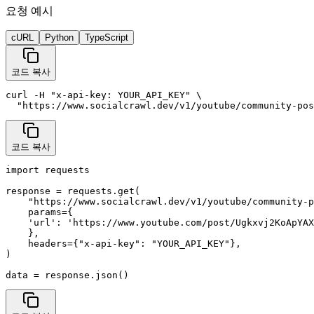
요청 예시
cURL
Python
TypeScript
코드 복사
curl -H "x-api-key: YOUR_API_KEY" \

  "https://www.socialcrawl.dev/v1/youtube/community-pos
코드 복사
import requests

response = requests.get(

    "https://www.socialcrawl.dev/v1/youtube/community-p
    params={

    'url': 'https://www.youtube.com/post/Ugkxvj2KoApYAX
    },

    headers={"x-api-key": "YOUR_API_KEY"},

)

data = response.json()