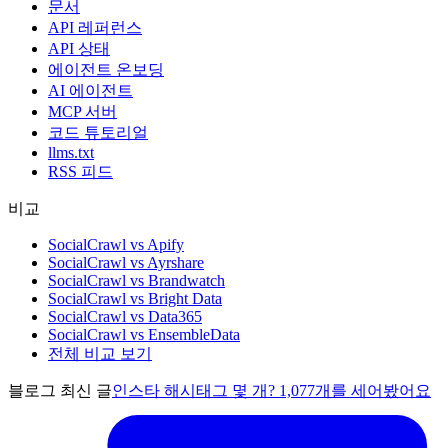
문서
API 레퍼런스
API 상태
에이전트 온보딩
AI 에이전트
MCP 서버
코드 튜토리얼
llms.txt
RSS 피드
비교
SocialCrawl vs Apify
SocialCrawl vs Ayrshare
SocialCrawl vs Brandwatch
SocialCrawl vs Bright Data
SocialCrawl vs Data365
SocialCrawl vs EnsembleData
전체 비교 보기
블로그 최신 글
인스타 해시태그 몇 개? 1,077개를 세어봤어요