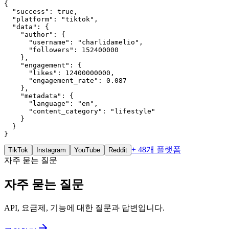
{

  "success": true,

  "platform": "tiktok",

  "data": {

    "author": {

      "username": "charlidamelio",

      "followers": 152400000

    },

    "engagement": {

      "likes": 12400000000,

      "engagement_rate": 0.087

    },

    "metadata": {

      "language": "en",

      "content_category": "lifestyle"

    }

  }

}
+ 48개 플랫폼
TikTok
Instagram
YouTube
Reddit
자주 묻는 질문
자주 묻는 질문
API, 요금제, 기능에 대한 질문과 답변입니다.