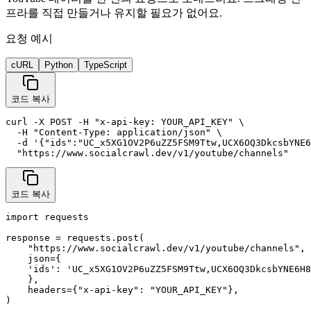
프라를 직접 만들거나 유지할 필요가 없어요.
요청 예시
cURL
Python
TypeScript
코드 복사
curl -X POST -H "x-api-key: YOUR_API_KEY" \

  -H "Content-Type: application/json" \

  -d '{"ids":"UC_x5XG1OV2P6uZZ5FSM9Ttw,UCX6OQ3DkcsbYNE6
  "https://www.socialcrawl.dev/v1/youtube/channels"
코드 복사
import requests

response = requests.post(

    "https://www.socialcrawl.dev/v1/youtube/channels",

    json={

    'ids': 'UC_x5XG1OV2P6uZZ5FSM9Ttw,UCX6OQ3DkcsbYNE6H8
    },

    headers={"x-api-key": "YOUR_API_KEY"},

)
