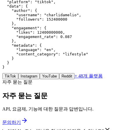
  "platform": "tiktok",

  "data": {

    "author": {

      "username": "charlidamelio",

      "followers": 152400000

    },

    "engagement": {

      "likes": 12400000000,

      "engagement_rate": 0.087

    },

    "metadata": {

      "language": "en",

      "content_category": "lifestyle"

    }

  }

}
+ 48개 플랫폼
TikTok
Instagram
YouTube
Reddit
자주 묻는 질문
자주 묻는 질문
API, 요금제, 기능에 대한 질문과 답변입니다.
문의하기