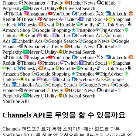
Finance
·
Polymarket
·
Tavily
·
Hacker News
·
GitHub
·
Perplexity
·
Naver
·
U
Utility
·
Universal Search
·
TikTok
·
Instagram
·
YouTube
·
Facebook
·
X
·
LinkedIn
·
Reddit
·
Threads
·
Pinterest
·
Twitch
·
Truth Social
·
Snapchat
·
Kick
·
Bluesky
·
Kwai
·
Rumble
·
Spotify
·
TikTok Shop
·
Amazon Shop
·
Google Shopping
·
Trustpilot
·
TripAdvisor
·
Linktree
·
Komi
·
Pillar
·
lnk.bio
·
Facebook Ads
·
Google
Ads
·
LinkedIn Ads
·
Google Search
·
Google News
·
Google
Finance
·
Polymarket
·
Tavily
·
Hacker News
·
GitHub
·
Perplexity
·
Naver
·
U
Utility
·
Universal Search
·
TikTok
·
Instagram
·
YouTube
·
Facebook
·
X
·
LinkedIn
·
Reddit
·
Threads
·
Pinterest
·
Twitch
·
Truth Social
·
Snapchat
·
Kick
·
Bluesky
·
Kwai
·
Rumble
·
Spotify
·
TikTok Shop
·
Amazon Shop
·
Google Shopping
·
Trustpilot
·
TripAdvisor
·
Linktree
·
Komi
·
Pillar
·
lnk.bio
·
Facebook Ads
·
Google
Ads
·
LinkedIn Ads
·
Google Search
·
Google News
·
Google
Finance
·
Polymarket
·
Tavily
·
Hacker News
·
GitHub
·
Perplexity
·
Naver
·
U
Utility
·
Universal Search
YouTube API
Channels API로 무엇을 할 수 있을까요
Channels 엔드포인트가 통합 스키마와 계산 필드를 담은
YouTube 데이터를 한 번의 요청으로 보내드려요. 스크래핑 인