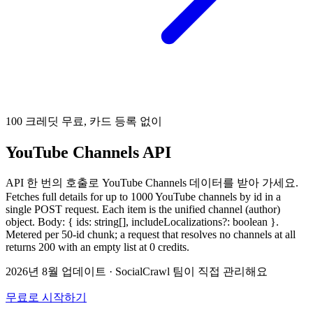
100 크레딧 무료, 카드 등록 없이
YouTube Channels API
API 한 번의 호출로 YouTube Channels 데이터를 받아 가세요.
Fetches full details for up to 1000 YouTube channels by id in a
single POST request. Each item is the unified channel (author)
object. Body: { ids: string[], includeLocalizations?: boolean }.
Metered per 50-id chunk; a request that resolves no channels at all
returns 200 with an empty list at 0 credits.
2026년 8월 업데이트
·
SocialCrawl 팀이 직접 관리해요
무료로 시작하기