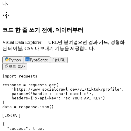
다.
코드 한 줄 쓰기 전에, 데이터부터
Visual Data Explorer — URL만 붙여넣으면 결과 카드, 정형화
된 테이블, CSV 내보내기 기능을 제공합니다.
Python
TypeScript
{ }
cURL
코드 복사
import requests

response = requests.get(

    'https://www.socialcrawl.dev/v1/tiktok/profile',

    params={'handle': 'charlidamelio'},

    headers={'x-api-key': 'sc_YOUR_API_KEY'}

)

data = response.json()
[ .JSON ]
{

  "success": true,
