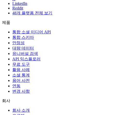
LinkedIn
Reddit
48개 플랫폼 전체 보기
제품
통합 소셜 미디어 API
통합 스키마
안정성
대량 데이터
유니버설 검색
API 익스플로러
무료 도구
활용 사례
소셜 통계
용어 사전
연동
변경 사항
회사
회사 소개