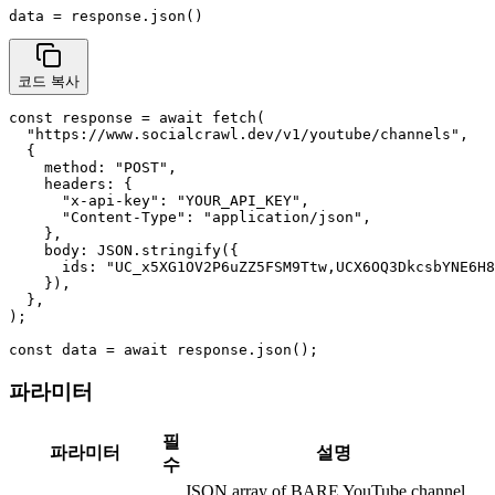
data = response.json()
코드 복사
const response = await fetch(

  "https://www.socialcrawl.dev/v1/youtube/channels",

  {

    method: "POST",

    headers: {

      "x-api-key": "YOUR_API_KEY",

      "Content-Type": "application/json",

    },

    body: JSON.stringify({

      ids: "UC_x5XG1OV2P6uZZ5FSM9Ttw,UCX6OQ3DkcsbYNE6H8
    }),

  },

);

const data = await response.json();
파라미터
필
파라미터
설명
수
JSON array of BARE YouTube channel