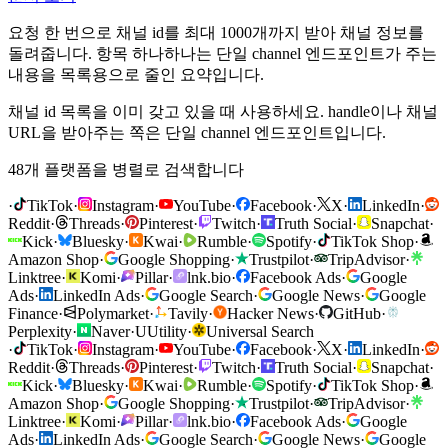
요청 한 번으로 채널 id를 최대 1000개까지 받아 채널 정보를
돌려줍니다. 항목 하나하나는 단일 channel 엔드포인트가 주는
내용을 목록용으로 줄인 요약입니다.
채널 id 목록을 이미 갖고 있을 때 사용하세요. handle이나 채널
URL을 받아주는 쪽은 단일 channel 엔드포인트입니다.
48개 플랫폼을 병렬로 검색합니다
·
TikTok
·
Instagram
·
YouTube
·
Facebook
·
X
·
LinkedIn
·
Reddit
·
Threads
·
Pinterest
·
Twitch
·
Truth Social
·
Snapchat
·
Kick
·
Bluesky
·
Kwai
·
Rumble
·
Spotify
·
TikTok Shop
·
Amazon Shop
·
Google Shopping
·
Trustpilot
·
TripAdvisor
·
Linktree
·
Komi
·
Pillar
·
lnk.bio
·
Facebook Ads
·
Google
Ads
·
LinkedIn Ads
·
Google Search
·
Google News
·
Google
Finance
·
Polymarket
·
Tavily
·
Hacker News
·
GitHub
·
Perplexity
·
Naver
·
U
Utility
·
Universal Search
·
TikTok
·
Instagram
·
YouTube
·
Facebook
·
X
·
LinkedIn
·
Reddit
·
Threads
·
Pinterest
·
Twitch
·
Truth Social
·
Snapchat
·
Kick
·
Bluesky
·
Kwai
·
Rumble
·
Spotify
·
TikTok Shop
·
Amazon Shop
·
Google Shopping
·
Trustpilot
·
TripAdvisor
·
Linktree
·
Komi
·
Pillar
·
lnk.bio
·
Facebook Ads
·
Google
Ads
·
LinkedIn Ads
·
Google Search
·
Google News
·
Google