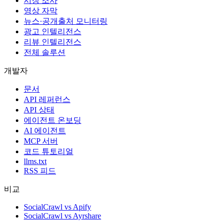
시장 조사
영상 자막
뉴스·공개출처 모니터링
광고 인텔리전스
리뷰 인텔리전스
전체 솔루션
개발자
문서
API 레퍼런스
API 상태
에이전트 온보딩
AI 에이전트
MCP 서버
코드 튜토리얼
llms.txt
RSS 피드
비교
SocialCrawl vs Apify
SocialCrawl vs Ayrshare