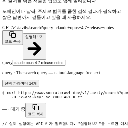
위 출처를 엮은 서술형 답변도 함께 돌려줍니다.
도메인이나 날짜, 주제로 범위를 좁힌 검색 결과가 필요하고
짧은 답변까지 곁들이고 싶을 때 사용하세요.
GET
/v1/tavily/search?query=claude+opus+4.7+release+notes
실행해보기
코드 복사
query
query
·
The search query — natural-language free text.
선택 파라미터 14개
$ curl https://www.socialcrawl.dev/v1/tavily/search?que
    -H "x-api-key: sc_YOUR_API_KEY"
— · 대기 중
코드 복사
// 실제 실행에는 API 키가 필요합니다. "실행해보기"를 누르면 예