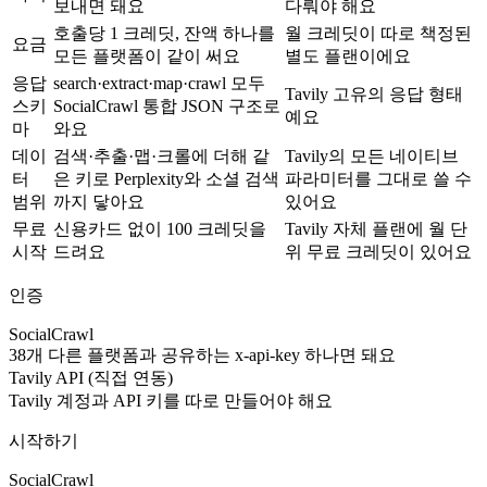
보내면 돼요
다뤄야 해요
호출당 1 크레딧, 잔액 하나를
월 크레딧이 따로 책정된
요금
모든 플랫폼이 같이 써요
별도 플랜이에요
응답
search·extract·map·crawl 모두
Tavily 고유의 응답 형태
스키
SocialCrawl 통합 JSON 구조로
예요
마
와요
데이
검색·추출·맵·크롤에 더해 같
Tavily의 모든 네이티브
터
은 키로 Perplexity와 소셜 검색
파라미터를 그대로 쓸 수
범위
까지 닿아요
있어요
무료
신용카드 없이 100 크레딧을
Tavily 자체 플랜에 월 단
시작
드려요
위 무료 크레딧이 있어요
인증
SocialCrawl
38개 다른 플랫폼과 공유하는 x-api-key 하나면 돼요
Tavily API (직접 연동)
Tavily 계정과 API 키를 따로 만들어야 해요
시작하기
SocialCrawl