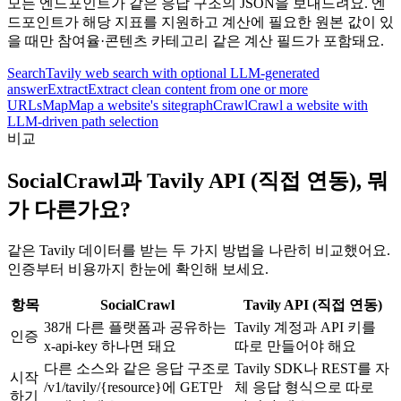
모든 엔드포인트가 같은 응답 구조의 JSON을 보내드려요. 엔
드포인트가 해당 지표를 지원하고 계산에 필요한 원본 값이 있
을 때만 참여율·콘텐츠 카테고리 같은 계산 필드가 포함돼요.
Search
Tavily web search with optional LLM-generated
answer
Extract
Extract clean content from one or more
URLs
Map
Map a website's sitegraph
Crawl
Crawl a website with
LLM-driven path selection
비교
SocialCrawl과 Tavily API (직접 연동), 뭐
가 다른가요?
같은 Tavily 데이터를 받는 두 가지 방법을 나란히 비교했어요.
인증부터 비용까지 한눈에 확인해 보세요.
항목
SocialCrawl
Tavily API (직접 연동)
38개 다른 플랫폼과 공유하는
Tavily 계정과 API 키를
인증
x-api-key 하나면 돼요
따로 만들어야 해요
다른 소스와 같은 응답 구조로
Tavily SDK나 REST를 자
시작
/v1/tavily/{resource}에 GET만
체 응답 형식으로 따로
하기