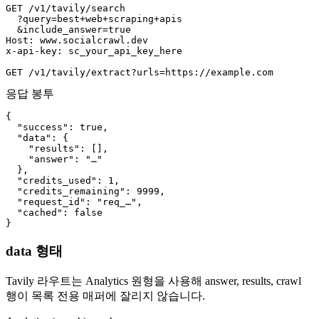
GET /v1/tavily/search

  ?query=best+web+scraping+apis

  &include_answer=true

Host: www.socialcrawl.dev

x-api-key: sc_your_api_key_here

GET /v1/tavily/extract?urls=https://example.com
응답 봉투
{

  "success": true,

  "data": {

    "results": [],

    "answer": "…"

  },

  "credits_used": 1,

  "credits_remaining": 9999,

  "request_id": "req_…",

  "cached": false

}
data 형태
Tavily 라우트는 Analytics 원형을 사용해 answer, results, crawl
행이 목록 전용 매퍼에 잘리지 않습니다.