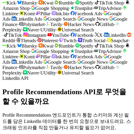
Kick
·
Bluesky
·
Kwai
·
Rumble
·
Spotify
·
TikTok Shop
·
Amazon Shop
·
Google Shopping
·
Trustpilot
·
TripAdvisor
·
Linktree
·
Komi
·
Pillar
·
lnk.bio
·
Facebook Ads
·
Google
Ads
·
LinkedIn Ads
·
Google Search
·
Google News
·
Google
Finance
·
Polymarket
·
Tavily
·
Hacker News
·
GitHub
·
Perplexity
·
Naver
·
U
Utility
·
Universal Search
·
TikTok
·
Instagram
·
YouTube
·
Facebook
·
X
·
LinkedIn
·
Reddit
·
Threads
·
Pinterest
·
Twitch
·
Truth Social
·
Snapchat
·
Kick
·
Bluesky
·
Kwai
·
Rumble
·
Spotify
·
TikTok Shop
·
Amazon Shop
·
Google Shopping
·
Trustpilot
·
TripAdvisor
·
Linktree
·
Komi
·
Pillar
·
lnk.bio
·
Facebook Ads
·
Google
Ads
·
LinkedIn Ads
·
Google Search
·
Google News
·
Google
Finance
·
Polymarket
·
Tavily
·
Hacker News
·
GitHub
·
Perplexity
·
Naver
·
U
Utility
·
Universal Search
LinkedIn API
Profile Recommendations API로 무엇을
할 수 있을까요
Profile Recommendations 엔드포인트가 통합 스키마와 계산 필
드를 담은 LinkedIn 데이터를 한 번의 요청으로 보내드려요. 스
크래핑 인프라를 직접 만들거나 유지할 필요가 없어요.