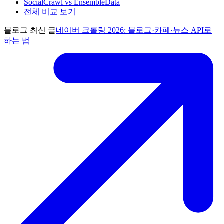
SocialCrawl vs EnsembleData
전체 비교 보기
블로그 최신 글
네이버 크롤링 2026: 블로그·카페·뉴스 API로
하는 법