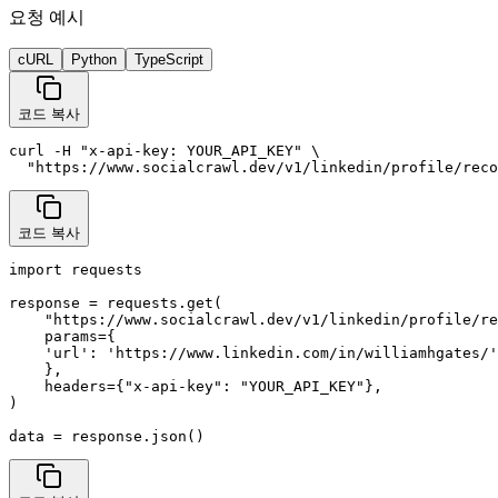
요청 예시
cURL
Python
TypeScript
코드 복사
curl -H "x-api-key: YOUR_API_KEY" \

  "https://www.socialcrawl.dev/v1/linkedin/profile/reco
코드 복사
import requests

response = requests.get(

    "https://www.socialcrawl.dev/v1/linkedin/profile/re
    params={

    'url': 'https://www.linkedin.com/in/williamhgates/'
    },

    headers={"x-api-key": "YOUR_API_KEY"},

)

data = response.json()