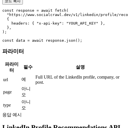
코드 복사
const response = await fetch(

  "https://www.socialcrawl.dev/v1/linkedin/profile/reco
  {

    headers: { "x-api-key": "YOUR_API_KEY" },

  },

);

const data = await response.json();
파라미터
파라미
필수
설명
터
Full URL of the LinkedIn profile, company, or
예
url
post.
아니
page
오
아니
type
오
응답 예시
LinkedIn Profile Recommendations API