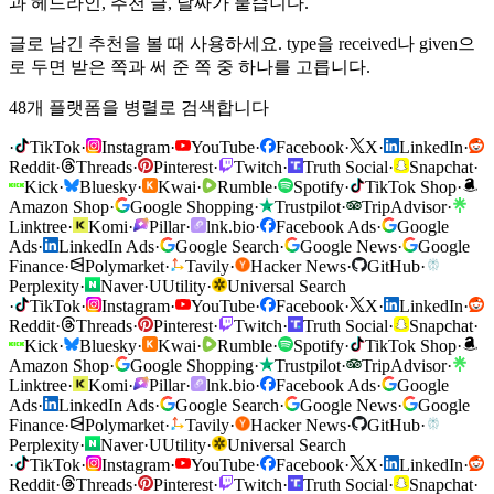
과 헤드라인, 추천 글, 날짜가 붙습니다.
글로 남긴 추천을 볼 때 사용하세요. type을 received나 given으
로 두면 받은 쪽과 써 준 쪽 중 하나를 고릅니다.
48개 플랫폼을 병렬로 검색합니다
·
TikTok
·
Instagram
·
YouTube
·
Facebook
·
X
·
LinkedIn
·
Reddit
·
Threads
·
Pinterest
·
Twitch
·
Truth Social
·
Snapchat
·
Kick
·
Bluesky
·
Kwai
·
Rumble
·
Spotify
·
TikTok Shop
·
Amazon Shop
·
Google Shopping
·
Trustpilot
·
TripAdvisor
·
Linktree
·
Komi
·
Pillar
·
lnk.bio
·
Facebook Ads
·
Google
Ads
·
LinkedIn Ads
·
Google Search
·
Google News
·
Google
Finance
·
Polymarket
·
Tavily
·
Hacker News
·
GitHub
·
Perplexity
·
Naver
·
U
Utility
·
Universal Search
·
TikTok
·
Instagram
·
YouTube
·
Facebook
·
X
·
LinkedIn
·
Reddit
·
Threads
·
Pinterest
·
Twitch
·
Truth Social
·
Snapchat
·
Kick
·
Bluesky
·
Kwai
·
Rumble
·
Spotify
·
TikTok Shop
·
Amazon Shop
·
Google Shopping
·
Trustpilot
·
TripAdvisor
·
Linktree
·
Komi
·
Pillar
·
lnk.bio
·
Facebook Ads
·
Google
Ads
·
LinkedIn Ads
·
Google Search
·
Google News
·
Google
Finance
·
Polymarket
·
Tavily
·
Hacker News
·
GitHub
·
Perplexity
·
Naver
·
U
Utility
·
Universal Search
·
TikTok
·
Instagram
·
YouTube
·
Facebook
·
X
·
LinkedIn
·
Reddit
·
Threads
·
Pinterest
·
Twitch
·
Truth Social
·
Snapchat
·