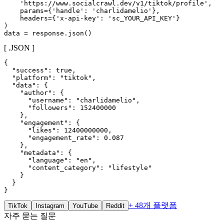
    'https://www.socialcrawl.dev/v1/tiktok/profile',

    params={'handle': 'charlidamelio'},

    headers={'x-api-key': 'sc_YOUR_API_KEY'}

)

data = response.json()
[ .JSON ]
{

  "success": true,

  "platform": "tiktok",

  "data": {

    "author": {

      "username": "charlidamelio",

      "followers": 152400000

    },

    "engagement": {

      "likes": 12400000000,

      "engagement_rate": 0.087

    },

    "metadata": {

      "language": "en",

      "content_category": "lifestyle"

    }

  }

}
+ 48개 플랫폼
TikTok
Instagram
YouTube
Reddit
자주 묻는 질문