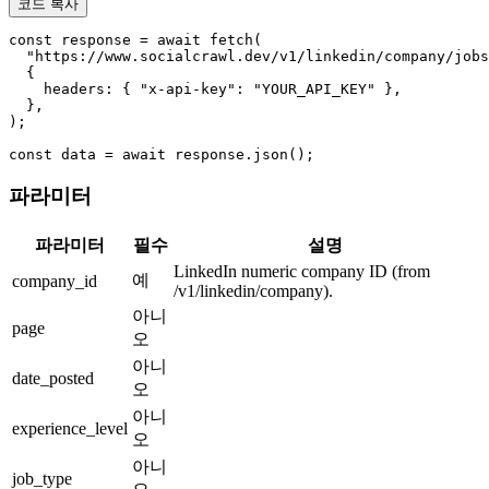
코드 복사
const response = await fetch(

  "https://www.socialcrawl.dev/v1/linkedin/company/jobs
  {

    headers: { "x-api-key": "YOUR_API_KEY" },

  },

);

const data = await response.json();
파라미터
파라미터
필수
설명
LinkedIn numeric company ID (from
예
company_id
/v1/linkedin/company).
아니
page
오
아니
date_posted
오
아니
experience_level
오
아니
job_type