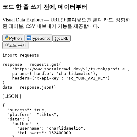
코드 한 줄 쓰기 전에, 데이터부터
Visual Data Explorer — URL만 붙여넣으면 결과 카드, 정형화
된 테이블, CSV 내보내기 기능을 제공합니다.
Python
TypeScript
{ }
cURL
코드 복사
import requests

response = requests.get(

    'https://www.socialcrawl.dev/v1/tiktok/profile',

    params={'handle': 'charlidamelio'},

    headers={'x-api-key': 'sc_YOUR_API_KEY'}

)

data = response.json()
[ .JSON ]
{

  "success": true,

  "platform": "tiktok",

  "data": {

    "author": {

      "username": "charlidamelio",

      "followers": 152400000
