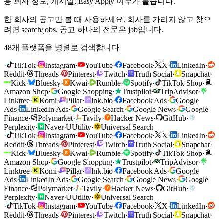
용 회사 정보, 게시일, Easy Apply 여부가 붙습니다.
한 회사의 공고만 볼 때 사용하세요. 회사를 가리지 않고 찾으
려면 search/jobs, 공고 하나의 전문은 job입니다.
48개 플랫폼을 병렬로 검색합니다
·
TikTok
·
Instagram
·
YouTube
·
Facebook
·
X
·
LinkedIn
·
Reddit
·
Threads
·
Pinterest
·
Twitch
·
Truth Social
·
Snapchat
·
Kick
·
Bluesky
·
Kwai
·
Rumble
·
Spotify
·
TikTok Shop
·
Amazon Shop
·
Google Shopping
·
Trustpilot
·
TripAdvisor
·
Linktree
·
Komi
·
Pillar
·
lnk.bio
·
Facebook Ads
·
Google
Ads
·
LinkedIn Ads
·
Google Search
·
Google News
·
Google
Finance
·
Polymarket
·
Tavily
·
Hacker News
·
GitHub
·
Perplexity
·
Naver
·
U
Utility
·
Universal Search
·
TikTok
·
Instagram
·
YouTube
·
Facebook
·
X
·
LinkedIn
·
Reddit
·
Threads
·
Pinterest
·
Twitch
·
Truth Social
·
Snapchat
·
Kick
·
Bluesky
·
Kwai
·
Rumble
·
Spotify
·
TikTok Shop
·
Amazon Shop
·
Google Shopping
·
Trustpilot
·
TripAdvisor
·
Linktree
·
Komi
·
Pillar
·
lnk.bio
·
Facebook Ads
·
Google
Ads
·
LinkedIn Ads
·
Google Search
·
Google News
·
Google
Finance
·
Polymarket
·
Tavily
·
Hacker News
·
GitHub
·
Perplexity
·
Naver
·
U
Utility
·
Universal Search
·
TikTok
·
Instagram
·
YouTube
·
Facebook
·
X
·
LinkedIn
·
Reddit
·
Threads
·
Pinterest
·
Twitch
·
Truth Social
·
Snapchat
·