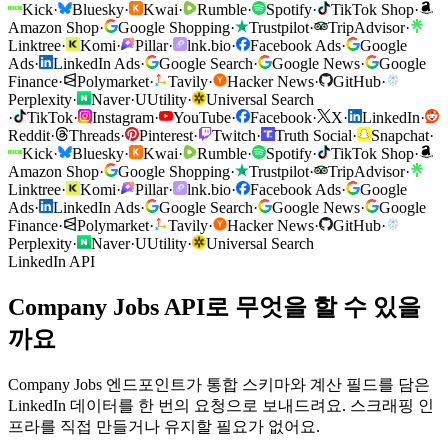
Kick
·
Bluesky
·
Kwai
·
Rumble
·
Spotify
·
TikTok Shop
·
Amazon Shop
·
Google Shopping
·
Trustpilot
·
TripAdvisor
·
Linktree
·
Komi
·
Pillar
·
lnk.bio
·
Facebook Ads
·
Google
Ads
·
LinkedIn Ads
·
Google Search
·
Google News
·
Google
Finance
·
Polymarket
·
Tavily
·
Hacker News
·
GitHub
·
Perplexity
·
Naver
·
U
Utility
·
Universal Search
·
TikTok
·
Instagram
·
YouTube
·
Facebook
·
X
·
LinkedIn
·
Reddit
·
Threads
·
Pinterest
·
Twitch
·
Truth Social
·
Snapchat
·
Kick
·
Bluesky
·
Kwai
·
Rumble
·
Spotify
·
TikTok Shop
·
Amazon Shop
·
Google Shopping
·
Trustpilot
·
TripAdvisor
·
Linktree
·
Komi
·
Pillar
·
lnk.bio
·
Facebook Ads
·
Google
Ads
·
LinkedIn Ads
·
Google Search
·
Google News
·
Google
Finance
·
Polymarket
·
Tavily
·
Hacker News
·
GitHub
·
Perplexity
·
Naver
·
U
Utility
·
Universal Search
LinkedIn API
Company Jobs API로 무엇을 할 수 있을
까요
Company Jobs 엔드포인트가 통합 스키마와 계산 필드를 담은
LinkedIn 데이터를 한 번의 요청으로 보내드려요. 스크래핑 인
프라를 직접 만들거나 유지할 필요가 없어요.