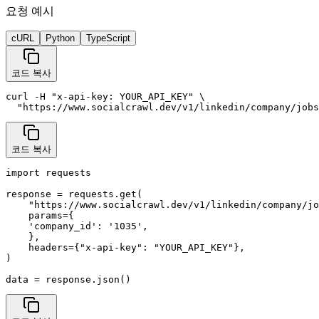
요청 예시
cURL
Python
TypeScript
코드 복사
curl -H "x-api-key: YOUR_API_KEY" \

  "https://www.socialcrawl.dev/v1/linkedin/company/jobs
코드 복사
import requests

response = requests.get(

    "https://www.socialcrawl.dev/v1/linkedin/company/jo
    params={

    'company_id': '1035',

    },

    headers={"x-api-key": "YOUR_API_KEY"},

)

data = response.json()