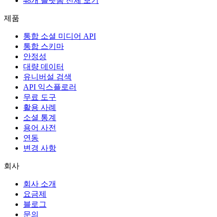
48개 플랫폼 전체 보기
제품
통합 소셜 미디어 API
통합 스키마
안정성
대량 데이터
유니버설 검색
API 익스플로러
무료 도구
활용 사례
소셜 통계
용어 사전
연동
변경 사항
회사
회사 소개
요금제
블로그
문의