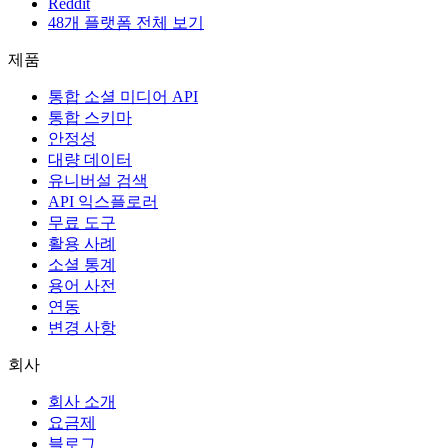
Reddit
48개 플랫폼 전체 보기
제품
통합 소셜 미디어 API
통합 스키마
안정성
대량 데이터
유니버설 검색
API 익스플로러
무료 도구
활용 사례
소셜 통계
용어 사전
연동
변경 사항
회사
회사 소개
요금제
블로그