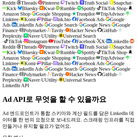
Reddit
·
Threads
·
Pinterest
·
Twitch
·
Truth Social
·
Snapchat
·
Kick
·
Bluesky
·
Kwai
·
Rumble
·
Spotify
·
TikTok Shop
·
Amazon Shop
·
Google Shopping
·
Trustpilot
·
TripAdvisor
·
Linktree
·
Komi
·
Pillar
·
lnk.bio
·
Facebook Ads
·
Google
Ads
·
LinkedIn Ads
·
Google Search
·
Google News
·
Google
Finance
·
Polymarket
·
Tavily
·
Hacker News
·
GitHub
·
Perplexity
·
Naver
·
U
Utility
·
Universal Search
·
TikTok
·
Instagram
·
YouTube
·
Facebook
·
X
·
LinkedIn
·
Reddit
·
Threads
·
Pinterest
·
Twitch
·
Truth Social
·
Snapchat
·
Kick
·
Bluesky
·
Kwai
·
Rumble
·
Spotify
·
TikTok Shop
·
Amazon Shop
·
Google Shopping
·
Trustpilot
·
TripAdvisor
·
Linktree
·
Komi
·
Pillar
·
lnk.bio
·
Facebook Ads
·
Google
Ads
·
LinkedIn Ads
·
Google Search
·
Google News
·
Google
Finance
·
Polymarket
·
Tavily
·
Hacker News
·
GitHub
·
Perplexity
·
Naver
·
U
Utility
·
Universal Search
LinkedIn API
Ad API로 무엇을 할 수 있을까요
Ad 엔드포인트가 통합 스키마와 계산 필드를 담은 LinkedIn 데
이터를 한 번의 요청으로 보내드려요. 스크래핑 인프라를 직접
만들거나 유지할 필요가 없어요.