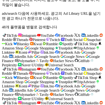
작일이 붙습니다.
ads/search 다음에 사용하세요. 광고의 Ad Library URL을 넘기
면 광고 하나가 전문으로 나옵니다.
48개 플랫폼을 병렬로 검색합니다
·
TikTok
·
Instagram
·
YouTube
·
Facebook
·
X
·
LinkedIn
·
Reddit
·
Threads
·
Pinterest
·
Twitch
·
Truth Social
·
Snapchat
·
Kick
·
Bluesky
·
Kwai
·
Rumble
·
Spotify
·
TikTok Shop
·
Amazon Shop
·
Google Shopping
·
Trustpilot
·
TripAdvisor
·
Linktree
·
Komi
·
Pillar
·
lnk.bio
·
Facebook Ads
·
Google
Ads
·
LinkedIn Ads
·
Google Search
·
Google News
·
Google
Finance
·
Polymarket
·
Tavily
·
Hacker News
·
GitHub
·
Perplexity
·
Naver
·
U
Utility
·
Universal Search
·
TikTok
·
Instagram
·
YouTube
·
Facebook
·
X
·
LinkedIn
·
Reddit
·
Threads
·
Pinterest
·
Twitch
·
Truth Social
·
Snapchat
·
Kick
·
Bluesky
·
Kwai
·
Rumble
·
Spotify
·
TikTok Shop
·
Amazon Shop
·
Google Shopping
·
Trustpilot
·
TripAdvisor
·
Linktree
·
Komi
·
Pillar
·
lnk.bio
·
Facebook Ads
·
Google
Ads
·
LinkedIn Ads
·
Google Search
·
Google News
·
Google
Finance
·
Polymarket
·
Tavily
·
Hacker News
·
GitHub
·
Perplexity
·
Naver
·
U
Utility
·
Universal Search
·
TikTok
·
Instagram
·
YouTube
·
Facebook
·
X
·
LinkedIn
·