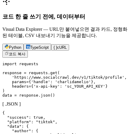
코드 한 줄 쓰기 전에, 데이터부터
Visual Data Explorer — URL만 붙여넣으면 결과 카드, 정형화
된 테이블, CSV 내보내기 기능을 제공합니다.
Python
TypeScript
{ }
cURL
코드 복사
import requests

response = requests.get(

    'https://www.socialcrawl.dev/v1/tiktok/profile',

    params={'handle': 'charlidamelio'},

    headers={'x-api-key': 'sc_YOUR_API_KEY'}

)

data = response.json()
[ .JSON ]
{

  "success": true,

  "platform": "tiktok",

  "data": {

    "author": {
