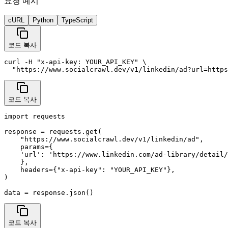
요청 예시
cURL
Python
TypeScript
코드 복사
curl -H "x-api-key: YOUR_API_KEY" \

  "https://www.socialcrawl.dev/v1/linkedin/ad?url=https
코드 복사
import requests

response = requests.get(

    "https://www.socialcrawl.dev/v1/linkedin/ad",

    params={

    'url': 'https://www.linkedin.com/ad-library/detail/
    },

    headers={"x-api-key": "YOUR_API_KEY"},

)

data = response.json()
코드 복사