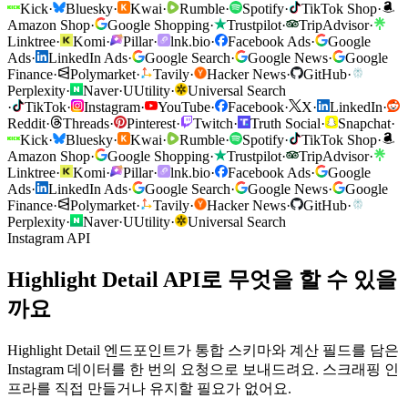
Kick
·
Bluesky
·
Kwai
·
Rumble
·
Spotify
·
TikTok Shop
·
Amazon Shop
·
Google Shopping
·
Trustpilot
·
TripAdvisor
·
Linktree
·
Komi
·
Pillar
·
lnk.bio
·
Facebook Ads
·
Google
Ads
·
LinkedIn Ads
·
Google Search
·
Google News
·
Google
Finance
·
Polymarket
·
Tavily
·
Hacker News
·
GitHub
·
Perplexity
·
Naver
·
U
Utility
·
Universal Search
·
TikTok
·
Instagram
·
YouTube
·
Facebook
·
X
·
LinkedIn
·
Reddit
·
Threads
·
Pinterest
·
Twitch
·
Truth Social
·
Snapchat
·
Kick
·
Bluesky
·
Kwai
·
Rumble
·
Spotify
·
TikTok Shop
·
Amazon Shop
·
Google Shopping
·
Trustpilot
·
TripAdvisor
·
Linktree
·
Komi
·
Pillar
·
lnk.bio
·
Facebook Ads
·
Google
Ads
·
LinkedIn Ads
·
Google Search
·
Google News
·
Google
Finance
·
Polymarket
·
Tavily
·
Hacker News
·
GitHub
·
Perplexity
·
Naver
·
U
Utility
·
Universal Search
Instagram API
Highlight Detail API로 무엇을 할 수 있을
까요
Highlight Detail 엔드포인트가 통합 스키마와 계산 필드를 담은
Instagram 데이터를 한 번의 요청으로 보내드려요. 스크래핑 인
프라를 직접 만들거나 유지할 필요가 없어요.