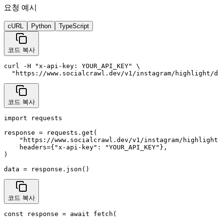
요청 예시
cURL
Python
TypeScript
코드 복사
curl -H "x-api-key: YOUR_API_KEY" \

  "https://www.socialcrawl.dev/v1/instagram/highlight/d
코드 복사
import requests

response = requests.get(

    "https://www.socialcrawl.dev/v1/instagram/highlight
    headers={"x-api-key": "YOUR_API_KEY"},

)

data = response.json()
코드 복사
const response = await fetch(
