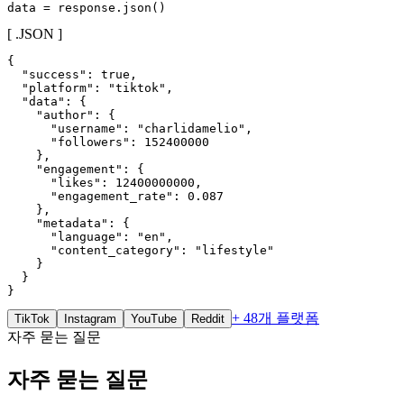
data = response.json()
[ .JSON ]
{

  "success": true,

  "platform": "tiktok",

  "data": {

    "author": {

      "username": "charlidamelio",

      "followers": 152400000

    },

    "engagement": {

      "likes": 12400000000,

      "engagement_rate": 0.087

    },

    "metadata": {

      "language": "en",

      "content_category": "lifestyle"

    }

  }

}
+ 48개 플랫폼
TikTok
Instagram
YouTube
Reddit
자주 묻는 질문
자주 묻는 질문