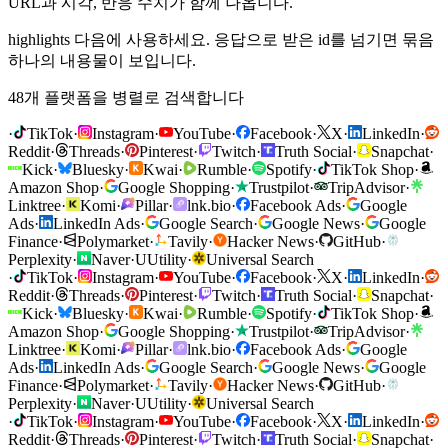
URL과 시각, 반응 수치가 함께 나옵니다.
highlights 다음에 사용하세요. 응답으로 받은 id를 넘기면 묶음
하나의 내용물이 보입니다.
48개 플랫폼을 병렬로 검색합니다
·
TikTok
·
Instagram
·
YouTube
·
Facebook
·
X
·
LinkedIn
·
Reddit
·
Threads
·
Pinterest
·
Twitch
·
Truth Social
·
Snapchat
·
Kick
·
Bluesky
·
Kwai
·
Rumble
·
Spotify
·
TikTok Shop
·
Amazon Shop
·
Google Shopping
·
Trustpilot
·
TripAdvisor
·
Linktree
·
Komi
·
Pillar
·
lnk.bio
·
Facebook Ads
·
Google
Ads
·
LinkedIn Ads
·
Google Search
·
Google News
·
Google
Finance
·
Polymarket
·
Tavily
·
Hacker News
·
GitHub
·
Perplexity
·
Naver
·
U
Utility
·
Universal Search
·
TikTok
·
Instagram
·
YouTube
·
Facebook
·
X
·
LinkedIn
·
Reddit
·
Threads
·
Pinterest
·
Twitch
·
Truth Social
·
Snapchat
·
Kick
·
Bluesky
·
Kwai
·
Rumble
·
Spotify
·
TikTok Shop
·
Amazon Shop
·
Google Shopping
·
Trustpilot
·
TripAdvisor
·
Linktree
·
Komi
·
Pillar
·
lnk.bio
·
Facebook Ads
·
Google
Ads
·
LinkedIn Ads
·
Google Search
·
Google News
·
Google
Finance
·
Polymarket
·
Tavily
·
Hacker News
·
GitHub
·
Perplexity
·
Naver
·
U
Utility
·
Universal Search
·
TikTok
·
Instagram
·
YouTube
·
Facebook
·
X
·
LinkedIn
·
Reddit
·
Threads
·
Pinterest
·
Twitch
·
Truth Social
·
Snapchat
·