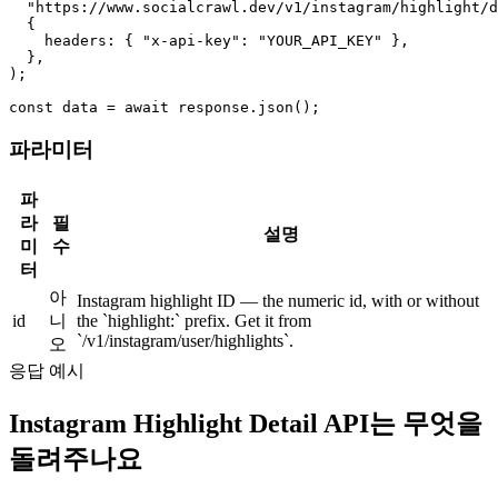
  "https://www.socialcrawl.dev/v1/instagram/highlight/d
  {

    headers: { "x-api-key": "YOUR_API_KEY" },

  },

);

const data = await response.json();
파라미터
파
라
필
설명
미
수
터
아
Instagram highlight ID — the numeric id, with or without
id
니
the `highlight:` prefix. Get it from
`/v1/instagram/user/highlights`.
오
응답 예시
Instagram Highlight Detail API는 무엇을
돌려주나요